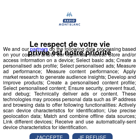
Le respect de votre vie
We and our
partners
do the following data processing based
privée est notre priorité
on your consent and/or our legitimate interest: Store and/or
access information on a device; Select basic ads; Create a
personalised ads profile; Select personalised ads; Measure
ad performance; Measure content performance; Apply
market research to generate audience insights; Develop and
improve products; Create a personalised content profile;
Select personalised content; Ensure security, prevent fraud,
and debug; Technically deliver ads or content. These
technologies may process personal data such as IP address
and browsing data to offer following functionalities: Actively
Partager sur Facebook
scan device characteristics for identification; Use precise
geolocation data; Match and combine offline data sources;
Link different devices; Receive and use automatically-sent
device characteristics for identification.
Partager sur Twitter
J'ACCEPTE
JE REFUSE