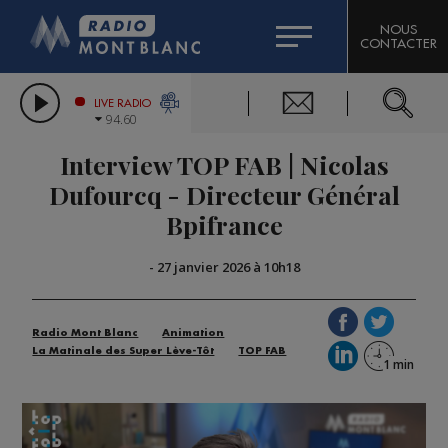
HOROSCOPE
CITIZEN MACHINERY
NOUS
CONTACTER
COMPAGNIE DU MONT-BLANC
LES CHRONIQUES DE L'EXPERT
GRAND MASSIF DOMAINES SKIABLES
LIVE RADIO
94.60
BORINI
Interview TOP FAB | Nicolas
BIGARD
Dufourcq - Directeur Général
Bpifrance
-
27 janvier 2026 à 10h18
Radio Mont Blanc
Animation
La Matinale des Super Lève-Tôt
TOP FAB