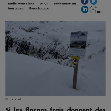
Radio Mont Blanc
Actus
Environnement
Animation
Dame Nature
© G. Garcel
Si les flocons frais donnent des