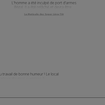
L'homme a été inculpé de port d'armes
illégal. Il a été relâché et devra être...
La Matinale des Super Lève-Tôt
 travail de bonne humeur ! Le local
pleins d'autres surprises à
lanc.