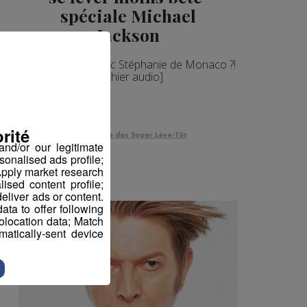
spéciale Michael
Jackson
Il a fait un duo avec Stéphanie de Monaco ?!
[Fichier audio]
rité
La Matinale des Super Lève-Tôt
nd/or our legitimate
sonalised ads profile;
pply market research
sed content profile;
eliver ads or content.
ta to offer following
eolocation data; Match
atically-sent device