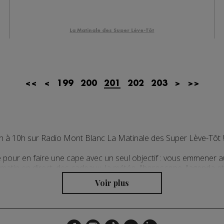
La Matinale des Super Lève-Tôt
<<
<
199
200
201
202
203
>
>>
6h à 10h sur Radio Mont Blanc La Matinale des Super Lève-Tôt !
 pour en faire une cape avec un seul objectif : vous emmener au
tin en direct, des cadeaux, la météo, l'horoscope, l'agenda et 
ésentée toutes les demi-heures par la rédaction de Radio Mont B