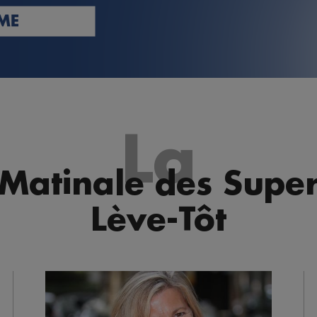
La
Matinale des Supe
Lève-Tôt