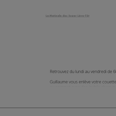
La Matinale des Super Lève-Tôt
Retrouvez du lundi au vendredi de 
Guillaume vous enlève votre couette
au sommet avec des invités chaque ma
retrouver chaque matinée !
L'actualité régionale en continu pr