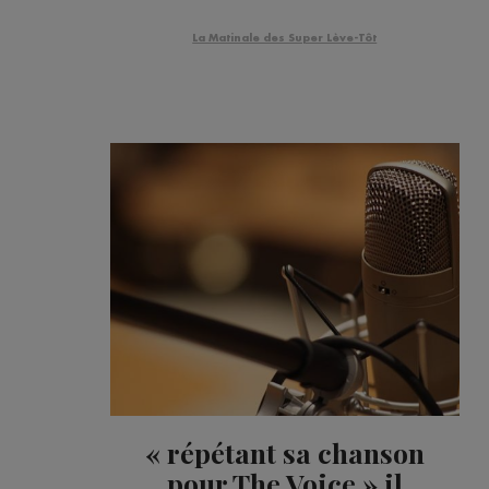
La Matinale des Super Lève-Tôt
« répétant sa chanson
pour The Voice » il