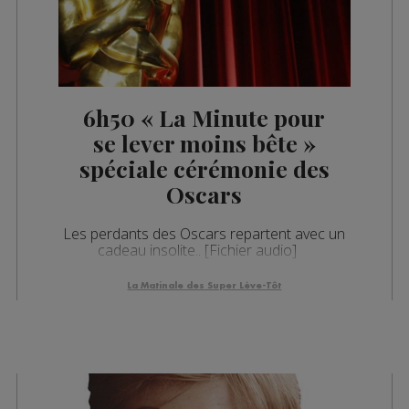
6h50 « La Minute pour
se lever moins bête »
spéciale cérémonie des
Oscars
Les perdants des Oscars repartent avec un
cadeau insolite.. [Fichier audio]
La Matinale des Super Lève-Tôt