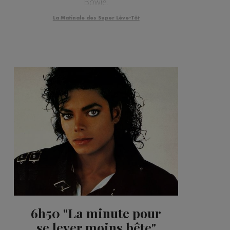
Bowie.
La Matinale des Super Lève-Tôt
6h50 "La minute pour
se lever moins bête"