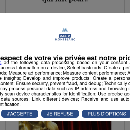
respect de votre vie privée est notre prio
La Matinale des Super Lève-Tôt
s
do the following data processing based on your consent a
r access information on a device; Select basic ads; Create a per
 ads; Measure ad performance; Measure content performance; A
e insights; Develop and improve products; Create a personali
ontent; Ensure security, prevent fraud, and debug; Technically d
ay process personal data such as IP address and browsing da
vely scan device characteristics for identification; Use precise g
 data sources; Link different devices; Receive and use autom
ntification.
J'ACCEPTE
JE REFUSE
PLUS D'OPTIONS