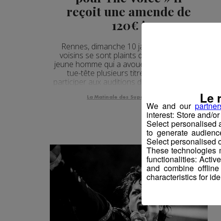
reçoit une amende de
120€ !
Rennes, dimanche 10 janvier: Plusieurs
voisins se sont plaints de la musique du
jeune homme qui a avoué « qu’il répétait à
tue-tête plusieurs titres de Coldplay
participer aux auditions de The Voice » ! lol
Le 
La Matinale des Super Lève-Tôt
We and our
partner
interest: Store and/o
Select personalised
to generate audienc
Select personalised c
These technologies m
functionalities: Acti
and combine offline
characteristics for ide