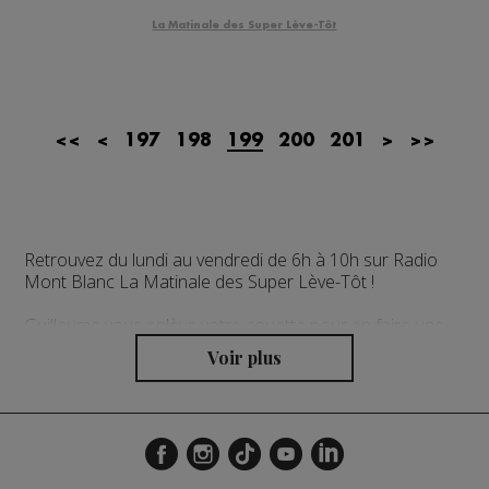
La Matinale des Super Lève-Tôt
<<
<
197
198
199
200
201
>
>>
Retrouvez du lundi au vendredi de 6h à 10h sur Radio
Mont Blanc La Matinale des Super Lève-Tôt !
Guillaume vous enlève votre couette pour en faire une
cape avec un seul objectif : vous emmener au travail de
bonne humeur ! Le local au sommet avec des invités
chaque matin en direct, des cadeaux, la météo,
l'horoscope, l'agenda et pleins d'autres surprises à
retrouver chaque matinée !
L'actualité régionale en continu présentée toutes les