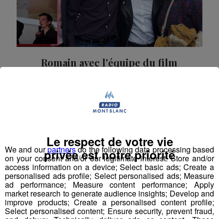
Romain avec l'équipe du film
"Joséphine s'arrondit" !!!
Vous avez aimé le film ?
La Matinale des Super Lève-Tôt
Le respect de votre vie
We and our
partners
do the following data processing based
privée est notre priorité
on your consent and/or our legitimate interest: Store and/or
access information on a device; Select basic ads; Create a
personalised ads profile; Select personalised ads; Measure
ad performance; Measure content performance; Apply
market research to generate audience insights; Develop and
improve products; Create a personalised content profile;
Select personalised content; Ensure security, prevent fraud,