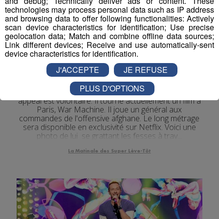
and debug; Technically deliver ads or content. These
technologies may process personal data such as IP address
and browsing data to offer following functionalities: Actively
scan device characteristics for identification; Use precise
geolocation data; Match and combine offline data sources;
Link different devices; Receive and use automatically-sent
device characteristics for identification.
Brad Pitt toujours aussi sexy ??
J'ACCEPTE
JE REFUSE
Cheveux gris, short de sport remonté jusqu'au
nombril, Brad Pitt n'a plus vraiment de quoi affoler les
PLUS D'OPTIONS
femmes. Mais que l'on se rassure, l'absence de sex-
appeal est volontaire. Il tourne actuellement un film à
Paris, War Machine. Il joue un général aux
commandes de l'offensive afghane. Le long métrage
sera disponible en exclusivité sur Netflix. Voici une
photo de lui se grattant les fesses à trav...
La Matinale des Super Lève-Tôt