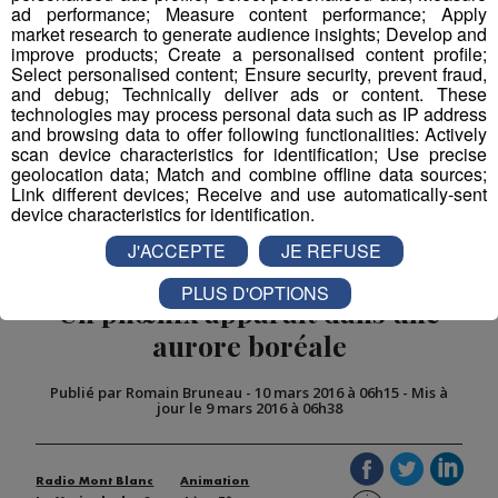
ad performance; Measure content performance; Apply
market research to generate audience insights; Develop and
improve products; Create a personalised content profile;
Select personalised content; Ensure security, prevent fraud,
Partager sur Facebook
and debug; Technically deliver ads or content. These
technologies may process personal data such as IP address
and browsing data to offer following functionalities: Actively
scan device characteristics for identification; Use precise
geolocation data; Match and combine offline data sources;
Link different devices; Receive and use automatically-sent
Partager sur Twitter
device characteristics for identification.
J'ACCEPTE
JE REFUSE
PLUS D'OPTIONS
Un phœnix apparaît dans une
aurore boréale
Publié par Romain Bruneau
-
10 mars 2016 à 06h15
-
Mis à
jour le 9 mars 2016 à 06h38
Radio Mont Blanc
Animation