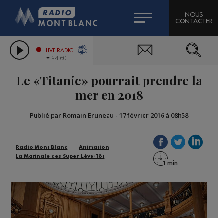
HOROSCOPE
CITIZEN MACHINERY
NOUS
CONTACTER
COMPAGNIE DU MONT-BLANC
LES CHRONIQUES DE L'EXPERT
GRAND MASSIF DOMAINES SKIABLES
LIVE RADIO
94.60
BORINI
Le «Titanic» pourrait prendre la
BIGARD
mer en 2018
Publié par Romain Bruneau
-
17 février 2016 à 08h58
Radio Mont Blanc
Animation
La Matinale des Super Lève-Tôt