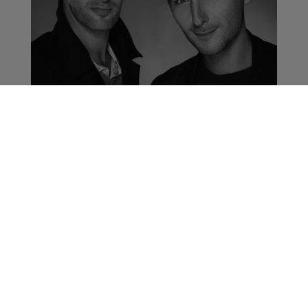
Aaron en concert
samedi à Genève
La Matinale des Super Lève-Tôt