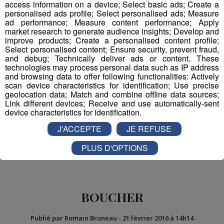
access information on a device; Select basic ads; Create a
Vous croyez aux extraterrestres ?
personalised ads profile; Select personalised ads; Measure
ad performance; Measure content performance; Apply
market research to generate audience insights; Develop and
improve products; Create a personalised content profile;
Select personalised content; Ensure security, prevent fraud,
and debug; Technically deliver ads or content. These
technologies may process personal data such as IP address
and browsing data to offer following functionalities: Actively
scan device characteristics for identification; Use precise
geolocation data; Match and combine offline data sources;
Partager sur Facebook
Link different devices; Receive and use automatically-sent
device characteristics for identification.
J'ACCEPTE
JE REFUSE
Partager sur Twitter
PLUS D'OPTIONS
BOUCHER
Publié par Romain Bruneau
-
21 février 2016 à 14h14