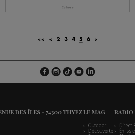
Culture
<<
<
2
3
4
5
6
>
VENUE DES ÎLES - 74300 THYEZ
LE MAG
RADIO
Outdoor
Direct 
Découverte
Émissio