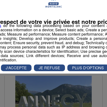
septembre 2024
La villa Cohendier de Saint-Pierre-en-
Faucigny va renaître.
respect de votre vie privée est notre prio
s
do the following data processing based on your consent a
r access information on a device; Select basic ads; Create a per
 ads; Measure ad performance; Measure content performance; A
e insights; Develop and improve products; Create a personali
ontent; Ensure security, prevent fraud, and debug; Technically d
ay process personal data such as IP address and browsing da
vely scan device characteristics for identification; Use precise g
Culture
 data sources; Link different devices; Receive and use autom
ntification.
J'ACCEPTE
JE REFUSE
PLUS D'OPTIONS