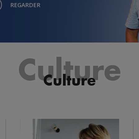
REGARDER
Culture
Culture