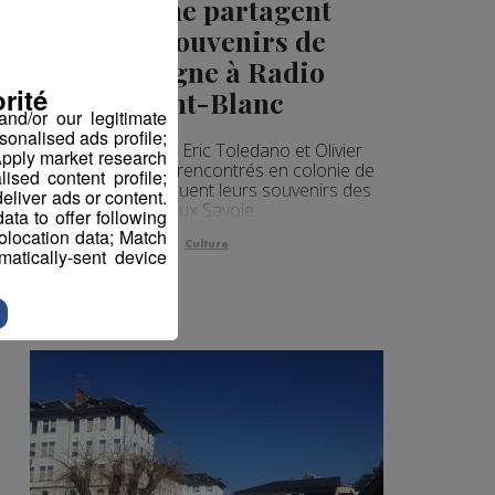
Nakache partagent
leurs souvenirs de
montagne à Radio
rité
Mont-Blanc
nd/or our legitimate
sonalised ads profile;
Les réalisateurs Eric Toledano et Olivier
pply market research
Nakache se sont rencontrés en colonie de
sed content profile;
vacances et évoquent leurs souvenirs des
eliver ads or content.
Deux Savoie.
ta to offer following
eolocation data; Match
Culture
atically-sent device