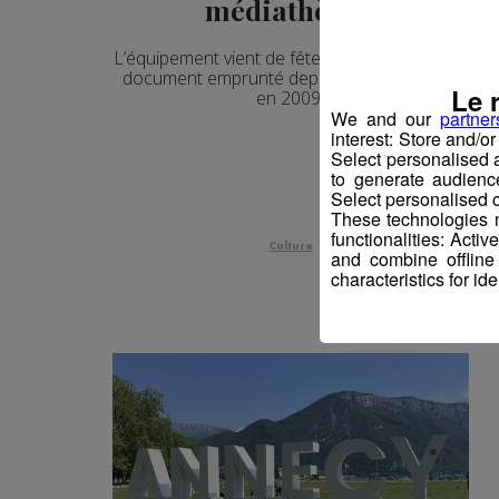
médiathèque
L’équipement vient de fêter son 2 millionième
document emprunté depuis son ouverture
Le 
en 2009.
We and our
partner
interest: Store and/o
Select personalised
to generate audienc
Select personalised c
These technologies m
functionalities: Acti
Culture
and combine offline
characteristics for ide