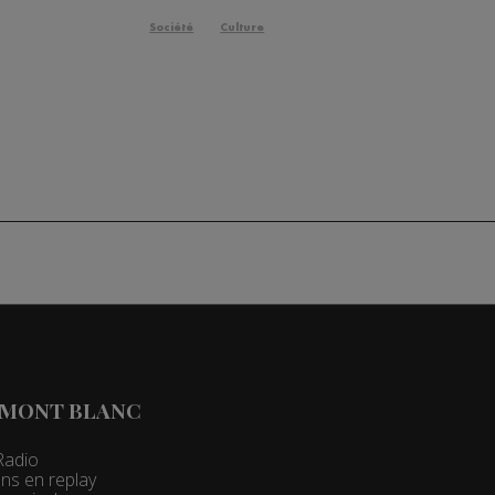
Société
Culture
 MONT BLANC
Radio
ns en replay