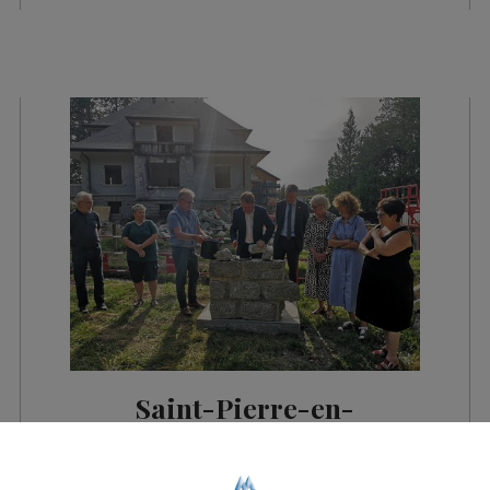
Saint-Pierre-en-
Faucigny : un centre
culturel ouvrira en