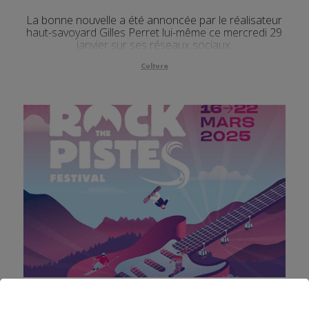
La bonne nouvelle a été annoncée par le réalisateur
haut-savoyard Gilles Perret lui-même ce mercredi 29
janvier sur ses réseaux sociaux.
Culture
Portes du Soleil : la