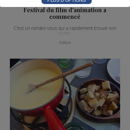
Annecy : la version Hivernale du
Festival du film d'animation a
commencé
C'est un rendez-vous qui a rapidement trouvé son
public.
Culture