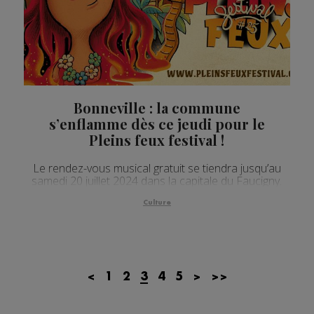
Bonneville : la commune
s’enflamme dès ce jeudi pour le
Pleins feux festival !
Le rendez-vous musical gratuit se tiendra jusqu’au
samedi 20 juillet 2024 dans la capitale du Faucigny.
Culture
<
1
2
3
4
5
>
>>