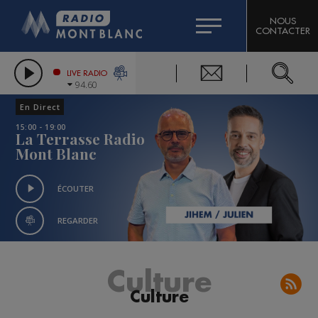
HOROSCOPE
CITIZEN MACHINERY
NOUS
CONTACTER
COMPAGNIE DU MONT-BLANC
LES CHRONIQUES DE L'EXPERT
GRAND MASSIF DOMAINES SKIABLES
LIVE RADIO
94.60
BORINI
En Direct
BIGARD
15:00 - 19:00
La Terrasse Radio
Mont Blanc
ÉCOUTER
REGARDER
Culture
Culture