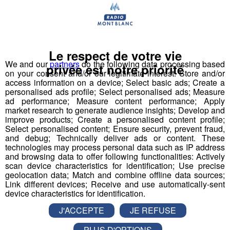
programmation complète de Rock
the pistes
Le festival sera de retour du 16 au 22 mars 2025 sur
les pistes des stations des Portes du Soleil.
Le respect de votre vie
We and our
partners
do the following data processing based
Culture
privée est notre priorité
on your consent and/or our legitimate interest: Store and/or
access information on a device; Select basic ads; Create a
personalised ads profile; Select personalised ads; Measure
ad performance; Measure content performance; Apply
market research to generate audience insights; Develop and
improve products; Create a personalised content profile;
Select personalised content; Ensure security, prevent fraud,
and debug; Technically deliver ads or content. These
technologies may process personal data such as IP address
and browsing data to offer following functionalities: Actively
scan device characteristics for identification; Use precise
geolocation data; Match and combine offline data sources;
Link different devices; Receive and use automatically-sent
device characteristics for identification.
J'ACCEPTE
JE REFUSE
PLUS D'OPTIONS