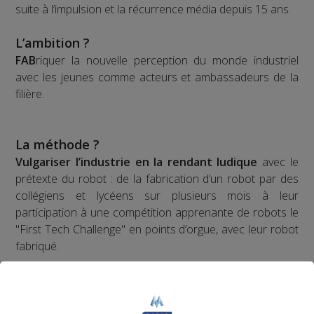
suite à l’impulsion et la récurrence média depuis 15 ans.
L’ambition ?
FAB
riquer la nouvelle perception du monde industriel
avec les jeunes comme acteurs et ambassadeurs de la
filière.
La méthode ?
Vulgariser l’industrie en la rendant ludique
avec le
prétexte du robot : de la fabrication d’un robot par des
collégiens et lycéens sur plusieurs mois à leur
participation à une compétition apprenante de robots le
"First Tech Challenge" en points d’orgue, avec leur robot
fabriqué.
Les jeunes des établissements scolaires doivent
fabriquer un robot à partir d'un kit de pièces détachées
fourni par l'association organisatrice la compétition