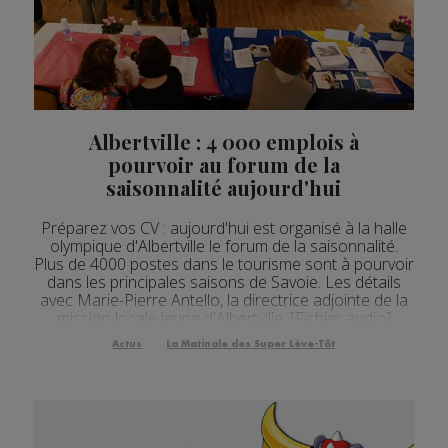
Albertville : 4 000 emplois à
pourvoir au forum de la
saisonnalité aujourd'hui
Préparez vos CV : aujourd'hui est organisé à la halle
olympique d'Albertville le forum de la saisonnalité.
Plus de 4000 postes dans le tourisme sont à pourvoir
dans les principales saisons de Savoie. Les détails
avec Marie-Pierre Antello, la directrice adjointe de la
mission locale jeune d'Albertville. [Fichier audio]
Rendez-vous aujourd'hui à la halle olympique
Actus
La Matinale des Super Lève-Tôt
d'Albertville, de 9h30 à 16 heu...