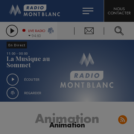
HOROSCOPE
CITIZEN MACHINERY
NOUS
CONTACTER
COMPAGNIE DU MONT-BLANC
LES CHRONIQUES DE L'EXPERT
GRAND MASSIF DOMAINES SKIABLES
LIVE RADIO
94.60
BORINI
En Direct
BIGARD
11:00 - 00:00
La Musique au
Sommet
ÉCOUTER
REGARDER
Animation
Animation