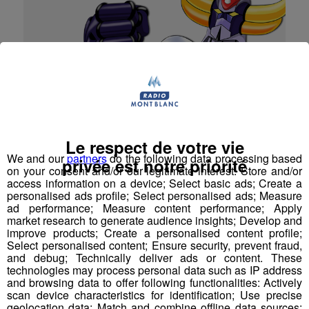
Le respect de votre vie
We and our
partners
do the following data processing based
Goldorak fête ses 42 ans !
privée est notre priorité
on your consent and/or our legitimate interest: Store and/or
access information on a device; Select basic ads; Create a
Il y a 42 ans jour pour jour, le premier épisode de
personalised ads profile; Select personalised ads; Measure
Godorak apparaissait sur les écrans du Japon. Ce
ad performance; Measure content performance; Apply
n'est que 3 ans plus tard, en 1978, que les français
market research to generate audience insights; Develop and
ont découvert ce robot de l'espace. Ce matin, Jessica
improve products; Create a personalised content profile;
vous a demandé si vous vous rappeliez de cette série
Select personalised content; Ensure security, prevent fraud,
animée, écoutez vos réponses ⬇ [Fichier audio]
and debug; Technically deliver ads or content. These
technologies may process personal data such as IP address
La Matinale des Super Lève-Tôt
and browsing data to offer following functionalities: Actively
scan device characteristics for identification; Use precise
geolocation data; Match and combine offline data sources;