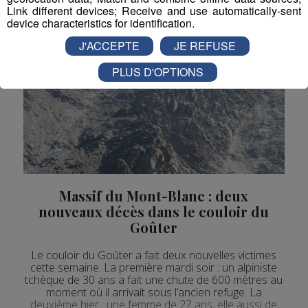
Link different devices; Receive and use automatically-sent
device characteristics for identification.
J'ACCEPTE
JE REFUSE
PLUS D'OPTIONS
Massif du Mont-Blanc : deux
nouveaux décès dans le couloir du
Goûter
Le couloir du Goûter a fait deux nouvelles victimes
cette semaine. La première mardi soir : un alpiniste
tchèque de 30 ans a fait une chute de 600 mètres au
moment où il arrivait sous l’ancien refuge. La
deuxième hier : une femme de 27 ans, elle aussi de