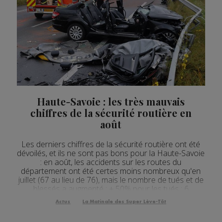
Haute-Savoie : les très mauvais
chiffres de la sécurité routière en
août
Les derniers chiffres de la sécurité routière ont été
dévoilés, et ils ne sont pas bons pour la Haute-Savoie
: en août, les accidents sur les routes du
département ont été certes moins nombreux qu'en
juillet (67 au lieu de 76), mais le nombre de tués et de
blessés a augmenté : + 50% pour les tués : 6
personnes ont perdu la vie en août en Haute-Savoie
Actus
La Matinale des Super Lève-Tôt
+ 150% pour les blessés hospitalisés :...