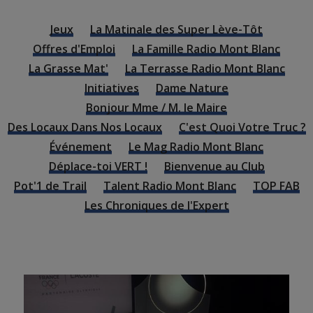
Jeux
La Matinale des Super Lève-Tôt
Offres d'Emploi
La Famille Radio Mont Blanc
La Grasse Mat'
La Terrasse Radio Mont Blanc
Initiatives
Dame Nature
Bonjour Mme / M. le Maire
Des Locaux Dans Nos Locaux
C'est Quoi Votre Truc ?
Événement
Le Mag Radio Mont Blanc
Déplace-toi VERT !
Bienvenue au Club
Pot'1 de Trail
Talent Radio Mont Blanc
TOP FAB
Les Chroniques de l'Expert