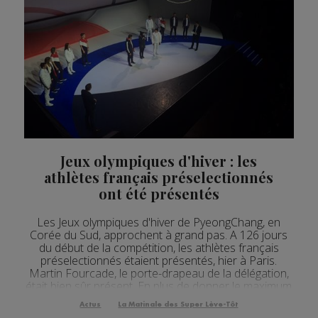
Jeux olympiques d'hiver : les
athlètes français préselectionnés
ont été présentés
Les Jeux olympiques d'hiver de PyeongChang, en
Corée du Sud, approchent à grand pas. A 126 jours
du début de la compétition, les athlètes français
préselectionnés étaient présentés, hier à Paris.
Martin Fourcade, le porte-drapeau de la délégation,
était bien sûr présent. En plus de donner le maximum
pendant les 112 épreuves programmées, lui et ses
Actus
La Matinale des Super Lève-Tôt
collègues seront les ambassadeurs du projet "Pari...