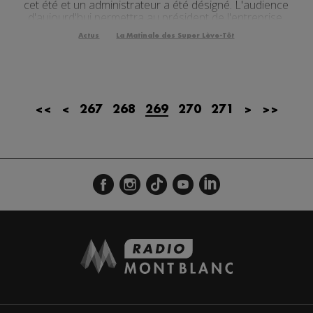
cet été et un administrateur a été désigné. L'audience
d'aujourd'hui permettra au président de l'entreprise,
Michel Maire, de présenter son plan d'action pour
Actus
La Matinale des Super Lève-Tôt
sauver l'usine.
<<
<
267
268
269
270
271
>
>>