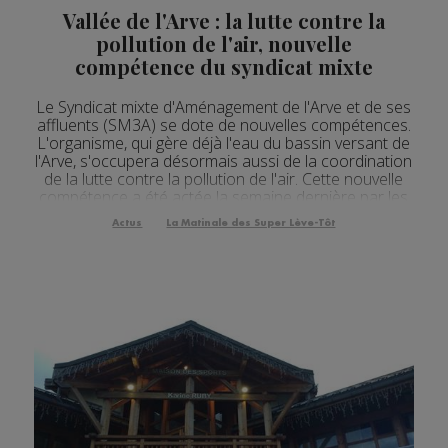
Vallée de l'Arve : la lutte contre la
pollution de l'air, nouvelle
compétence du syndicat mixte
Le Syndicat mixte d'Aménagement de l'Arve et de ses
affluents (SM3A) se dote de nouvelles compétences.
L'organisme, qui gère déjà l'eau du bassin versant de
l'Arve, s'occupera désormais aussi de la coordination
de la lutte contre la pollution de l'air. Cette nouvelle
compétence a été actée la semaine dernière par les
élus, à l'occasion de la triple visite ministérielle. Les
Actus
La Matinale des Super Lève-Tôt
explications de Pie...