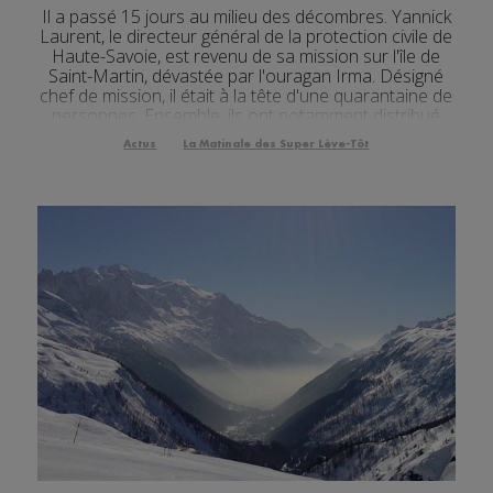
Il a passé 15 jours au milieu des décombres. Yannick
Laurent, le directeur général de la protection civile de
Haute-Savoie, est revenu de sa mission sur l'île de
Saint-Martin, dévastée par l'ouragan Irma. Désigné
chef de mission, il était à la tête d'une quarantaine de
personnes. Ensemble, ils ont notamment distribué
des vivres aux rescapés. [Fichier audio] Aujourd'hui,
Actus
La Matinale des Super Lève-Tôt
l'homme de 37 ans est ...