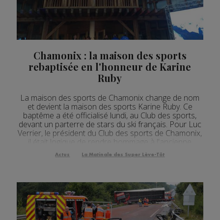
Chamonix : la maison des sports
rebaptisée en l'honneur de Karine
Ruby
La maison des sports de Chamonix change de nom
et devient la maison des sports Karine Ruby. Ce
baptême a été officialisé lundi, au Club des sports,
devant un parterre de stars du ski français. Pour Luc
Verrier, le président du Club des sports de Chamonix,
il était logique de rendre hommage à l'ancienne
snowboardeuse disparue tragiquement en 2009 à
Actus
La Matinale des Super Lève-Tôt
l'âge de 31 ans. [Fichier audio] Pour rappel, le...