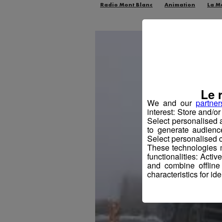
Radio Mont Blanc
Animation
La M
Le 
We and our
partner
interest: Store and/o
Select personalised
to generate audienc
Select personalised c
These technologies m
functionalities: Acti
and combine offline
characteristics for ide