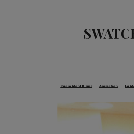
SWATCH
Radio Mont Blanc
Animation
La M