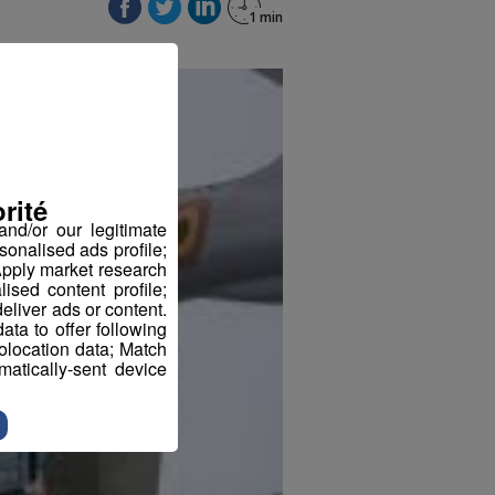
rité
nd/or our legitimate
sonalised ads profile;
pply market research
sed content profile;
eliver ads or content.
ta to offer following
eolocation data; Match
atically-sent device