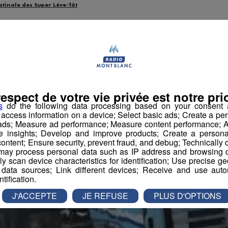
atinale des Super Lève-Tôt
respect de votre vie privée est notre prio
s
do the following data processing based on your consent a
r access information on a device; Select basic ads; Create a per
 ads; Measure ad performance; Measure content performance; A
e insights; Develop and improve products; Create a personali
ontent; Ensure security, prevent fraud, and debug; Technically d
ay process personal data such as IP address and browsing da
vely scan device characteristics for identification; Use precise g
 data sources; Link different devices; Receive and use autom
ntification.
J'ACCEPTE
JE REFUSE
PLUS D'OPTIONS