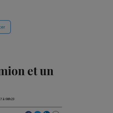
ter
amion et un
17 à 08h23