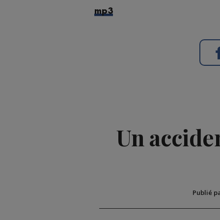
mp3
Un acciden
Publié p