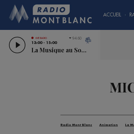
ACCUEIL
R
94.60
LIVE RADIO
13:00 - 15:00
La Musique au Sommet
MIC
Radio Mont Blanc
Animation
La M