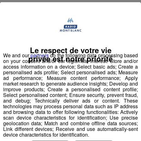
Pour remorquer le véhicule, les services de dépannage
doivent d'abord démonter l'avion avant de pouvoir
dégager le rond point. Imaginez le constat !
Partager sur Facebook
Le respect de votre vie
We and our
partners
do the following data processing based
privée est notre priorité
on your consent and/or our legitimate interest: Store and/or
access information on a device; Select basic ads; Create a
personalised ads profile; Select personalised ads; Measure
ad performance; Measure content performance; Apply
Partager sur Twitter
market research to generate audience insights; Develop and
improve products; Create a personalised content profile;
Select personalised content; Ensure security, prevent fraud,
and debug; Technically deliver ads or content. These
technologies may process personal data such as IP address
and browsing data to offer following functionalities: Actively
Vous en voulez encore ?
scan device characteristics for identification; Use precise
geolocation data; Match and combine offline data sources;
Link different devices; Receive and use automatically-sent
device characteristics for identification.