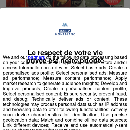
Allez les pionniers !!!!!! Ce soir à Bordeaux !
Rencontre avec Numa Besson, défenseur du Chamonix
Morzine Hockey Club ici :
mp3
Le respect de votre vie
We and our
partners
do the following data processing based
privée est notre priorité
on your consent and/or our legitimate interest: Store and/or
Partager sur Facebook
access information on a device; Select basic ads; Create a
personalised ads profile; Select personalised ads; Measure
ad performance; Measure content performance; Apply
market research to generate audience insights; Develop and
improve products; Create a personalised content profile;
Partager sur Twitter
Select personalised content; Ensure security, prevent fraud,
and debug; Technically deliver ads or content. These
technologies may process personal data such as IP address
and browsing data to offer following functionalities: Actively
scan device characteristics for identification; Use precise
geolocation data; Match and combine offline data sources;
Link different devices; Receive and use automatically-sent
Vous en voulez encore ?