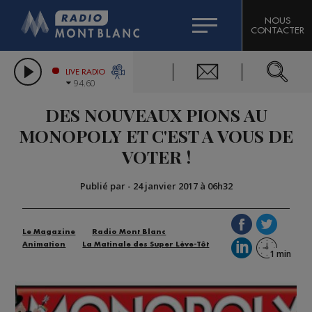
HOROSCOPE
CITIZEN MACHINERY
NOUS
CONTACTER
COMPAGNIE DU MONT-BLANC
LES CHRONIQUES DE L'EXPERT
GRAND MASSIF DOMAINES SKIABLES
LIVE RADIO
94.60
BORINI
DES NOUVEAUX PIONS AU
BIGARD
MONOPOLY ET C'EST A VOUS DE
VOTER !
Publié par
-
24 janvier 2017 à 06h32
Le Magazine
Radio Mont Blanc
Animation
La Matinale des Super Lève-Tôt