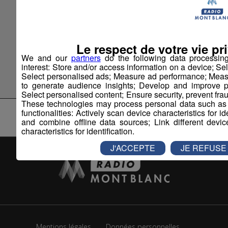
2021
Offres d'Emploi
Le respect de votre vie pri
We and our
partners
do the following data processin
interest: Store and/or access information on a device; Se
>> Tous les articles
Select personalised ads; Measure ad performance; Meas
to generate audience insights; Develop and improve pr
Select personalised content; Ensure security, prevent fra
These technologies may process personal data such as I
functionalities: Actively scan device characteristics for i
and combine offline data sources; Link different devi
characteristics for identification.
J'ACCEPTE
JE REFUSE
Mentions légales
Données personnelles