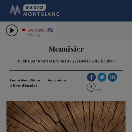
HOROSCO
CITIZEN MAC
COMPAGNIE DU M
LES CHRONIQUES D
GRAND MASSIF DOMAI
LIVE RADIO
94.60
BORINI
Menuisier
BIGARD
Publié par Romain Bruneau
-
23 janvier 2017 à 12h19
Radio Mont Blanc
Animation
Offres d'Emploi