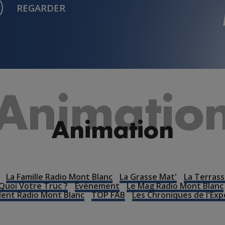
REGARDER
Animatio
Animation
La Famille Radio Mont Blanc
La Grasse Mat'
La Terrass
Quoi Votre Truc ?
Événement
Le Mag Radio Mont Blanc
lent Radio Mont Blanc
TOP FAB
Les Chroniques de l'Exp