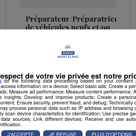
Préparateur/Préparatrice
de véhicules neufs et/ou
d'occasion 15/05/15
Sallanches / CDI / 35h / GARAGE SAINT-
MARTIN / Mme MURIELLE GRANGIEN
Vous serez chargé(e) de la remise en état
des véhicules ( entretien, nettoyage intérieur,
et extérieur des automobiles ) avant leur
respect de votre vie privée est notre prio
remise aux clients - Des compétences en
s
do the following data processing based on your consent a
mécanique automobile seront appréciées -
r access information on a device; Select basic ads; Create a per
Poste à pourvoir de suite - CV et lettre de
 ads; Measure ad performance; Measure content performance; A
motivation: fiatgsm.sallanches@wanadoo.fr
e insights; Develop and improve products; Create a personali
ontent; Ensure security, prevent fraud, and debug; Technically d
Offres d'Emploi
ay process personal data such as IP address and browsing da
vely scan device characteristics for identification; Use precise g
 data sources; Link different devices; Receive and use autom
ntification.
J'ACCEPTE
JE REFUSE
PLUS D'OPTIONS