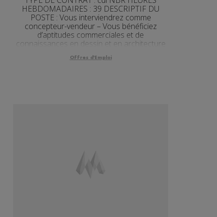
HEBDOMADAIRES : 39 DESCRIPTIF DU
POSTE : Vous interviendrez comme
concepteur-vendeur – Vous bénéficiez
d’aptitudes commerciales et de
connaissances en dessin et en architecture
– Poste à pourvoir de suite - MODE DE
Offres d'Emploi
CONTACT • NUMERO OFFRE POLE EMPLOI
: 027...