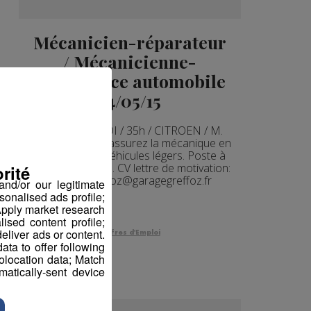
Mécanicien-réparateur
/ Mécanicienne-
réparatrice automobile
14/05/15
Sallanches / CDI / 35h / CITROEN / M.
GREFFOZ Vous assurez la mécanique en
réparation de véhicules légers. Poste à
pourvoir de suite. CV lettre de motivation:
rité
citroen-greffoz@garagegreffoz.fr
nd/or our legitimate
sonalised ads profile;
pply market research
sed content profile;
eliver ads or content.
Offres d'Emploi
ta to offer following
eolocation data; Match
atically-sent device