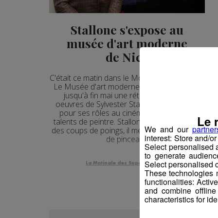
Stallone s'expose au
musée d'art moderne
de Nice
C'était ce matin dans le Mont Blanc Morning:
Le Musée d'art moderne de Nice accueille
jusqu'à fin mai une rétrospective des
oeuvres de Sylvester Stallone, plus connu
pour ses rôles au cinéma que pour ses
Le 
talents de peintre. Stallone ne met pas que
We and our
partner
des coups de poings, il met aussi des coups
interest: Store and/o
de pinceau !
Select personalised
to generate audienc
Select personalised c
La Matinale des Super Lève-Tôt
These technologies m
functionalities: Acti
and combine offline
characteristics for ide