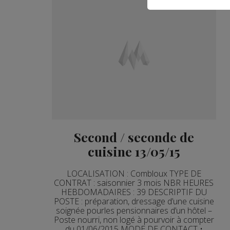
Second / seconde de
cuisine 13/05/15
LOCALISATION : Combloux TYPE DE
CONTRAT : saisonnier 3 mois NBR HEURES
HEBDOMADAIRES : 39 DESCRIPTIF DU
POSTE : préparation, dressage d’une cuisine
soignée pourles pensionnaires d’un hôtel –
Poste nourri, non logé à pourvoir à compter
du 01/06/2015 MODE DE CONTACT •