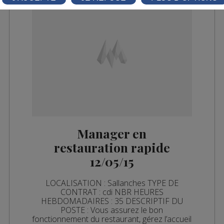
Manager en
restauration rapide
12/05/15
LOCALISATION : Sallanches TYPE DE
CONTRAT : cdi NBR HEURES
HEBDOMADAIRES : 35 DESCRIPTIF DU
POSTE : Vous assurez le bon
fonctionnement du restaurant, gérez l’accueil