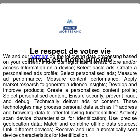
NOM ENTREPRISE :
ADMR MEGEVE
Le respect de votre vie
We and our
partners
do the following data processing based
privée est notre priorité
on your consent and/or our legitimate interest: Store and/or
access information on a device; Select basic ads; Create a
personalised ads profile; Select personalised ads; Measure
CV ET LETTRE MOTIVATION à adresser :
Se
ad performance; Measure content performance; Apply
présenter ou téléphoner
market research to generate audience insights; Develop and
improve products; Create a personalised content profile;
Select personalised content; Ensure security, prevent fraud,
and debug; Technically deliver ads or content. These
technologies may process personal data such as IP address
and browsing data to offer following functionalities: Actively
scan device characteristics for identification; Use precise
MODALITE DE CONTACT :
ADMR Crêt du midi
geolocation data; Match and combine offline data sources;
Link different devices; Receive and use automatically-sent
device characteristics for identification.
567 rue Charles Feige