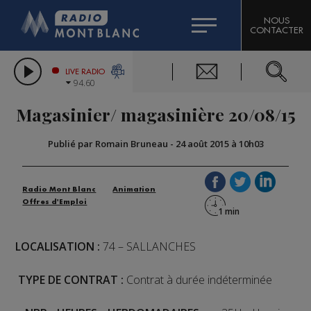
HOROSCOPE
CITIZEN MACHINERY
NOUS
CONTACTER
COMPAGNIE DU MONT-BLANC
LES CHRONIQUES DE L'EXPERT
GRAND MASSIF DOMAINES SKIABLES
LIVE RADIO
94.60
BORINI
Magasinier/ magasinière 20/08/15
BIGARD
Publié par Romain Bruneau
-
24 août 2015 à 10h03
Radio Mont Blanc
Animation
Offres d'Emploi
LOCALISATION :
74 – SALLANCHES
TYPE DE CONTRAT :
Contrat à durée indéterminée