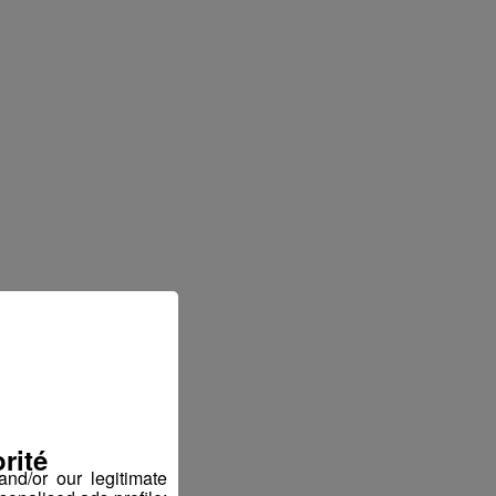
rité
nd/or our legitimate