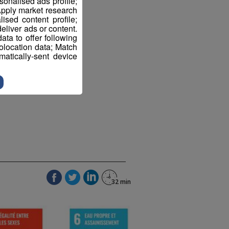
sonalised ads profile;
pply market research
sed content profile;
eliver ads or content.
ta to offer following
eolocation data; Match
atically-sent device