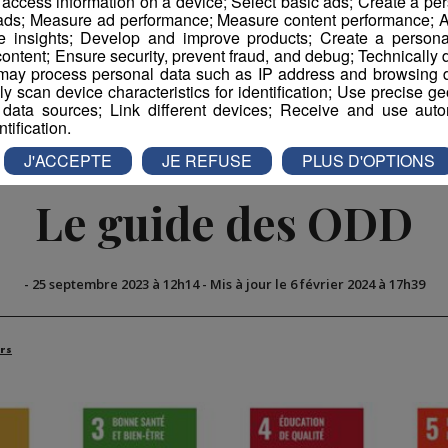
r access information on a device; Select basic ads; Create a per
 ads; Measure ad performance; Measure content performance; A
e insights; Develop and improve products; Create a personali
book
Partager sur Twitter
ontent; Ensure security, prevent fraud, and debug; Technically d
ay process personal data such as IP address and browsing da
vely scan device characteristics for identification; Use precise g
 data sources; Link different devices; Receive and use autom
ntification.
J'ACCEPTE
JE REFUSE
PLUS D'OPTIONS
Le guide des ODD
-
25 septembre 2023 à 12h14
-
Mis à jour le 6 février 2024 à 17h39
rs