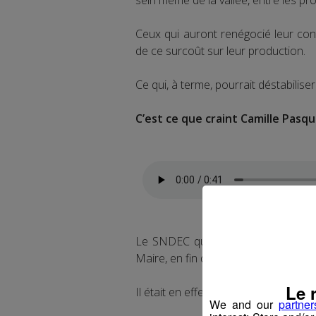
Ceux qui auront renégocié leur cont
de ce surcoût sur leur production.
Ce qui, à terme, pourrait déstabiliser 
C’est ce que craint Camille Pasqu
Le SNDEC qui a alerté à ce sujet le
Maire, en fin de semaine dernière.
Le 
Il était en effet dans la vallée de l’
We and our
partner