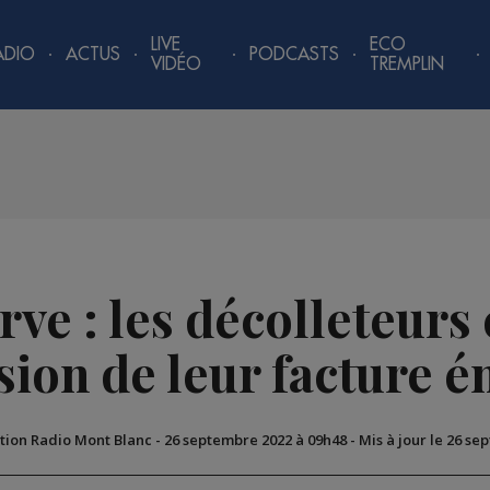
LIVE
ECO
ADIO
ACTUS
PODCASTS
VIDÉO
TREMPLIN
Arve : les décolleteurs
sion de leur facture é
tion Radio Mont Blanc
-
26 septembre 2022 à 09h48
-
Mis à jour le 26 se