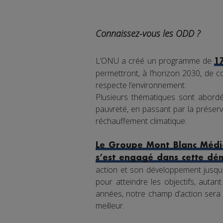
Connaissez-vous les ODD ?
L’ONU a créé un programme de
1
permettront, à l’horizon 2030, de co
respecte l’environnement.
Plusieurs thématiques sont abordée
pauvreté, en passant par la préserva
réchauffement climatique.
Le Groupe Mont Blanc Média
s’est engagé dans cette dé
action et son développement jusqu'
pour atteindre les objectifs, auta
années, notre champ d’action sera 
meilleur.