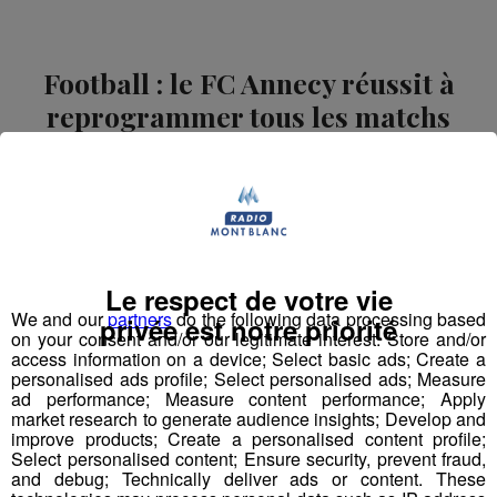
Football : le FC Annecy réussit à
reprogrammer tous les matchs
annulés pour Covid
Publié par La Rédaction Radio Mont Blanc
-
15 septembre
2020 à 10h12
-
Mis à jour le 15 septembre 2020 à 13h18
Radio Mont Blanc
Actus
Sport
Le respect de votre vie
We and our
partners
do the following data processing based
privée est notre priorité
on your consent and/or our legitimate interest: Store and/or
access information on a device; Select basic ads; Create a
personalised ads profile; Select personalised ads; Measure
ad performance; Measure content performance; Apply
market research to generate audience insights; Develop and
improve products; Create a personalised content profile;
Select personalised content; Ensure security, prevent fraud,
and debug; Technically deliver ads or content. These