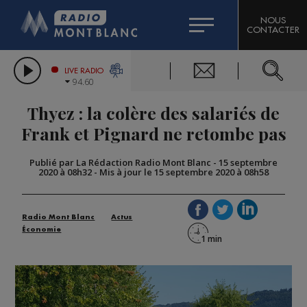
HOROSCOPE
CITIZEN MACHINERY
NOUS
CONTACTER
COMPAGNIE DU MONT-BLANC
LES CHRONIQUES DE L'EXPERT
GRAND MASSIF DOMAINES SKIABLES
LIVE RADIO
94.60
BORINI
Thyez : la colère des salariés de
BIGARD
Frank et Pignard ne retombe pas
Publié par La Rédaction Radio Mont Blanc
-
15 septembre
2020 à 08h32
-
Mis à jour le 15 septembre 2020 à 08h58
Radio Mont Blanc
Actus
Économie