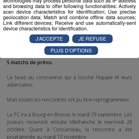
technologies may process personal data such as IP address
and browsing data to offer following functionalities: Actively
scan device characteristics for identification; Use precise
geolocation data; Match and combine offline data sources;
Link different devices; Receive and use automatically-sent
device characteristics for identification.
Enfin des matchs de prévus pour le FC Annecy.
J'ACCEPTE
JE REFUSE
Le début de championnat de National a été très
PLUS D'OPTIONS
perturbé :
les footballeurs n'ont joué que 2 de leurs
5 matchs de prévu.
La faute au coronavirus qui a touché l'équipe et leurs
adversaires.
Mais toutes les rencontres ont pu être reprogrammées.
Le FC ira à Bourg-en-Bresse, le mardi 29 septembre. Les
joueurs recevront ensuite Villefranche le mercredi 28
octobre. Quant à Concarneau, la rencontre a été
programmée au mardi 10 novembre.