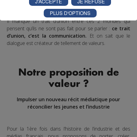
J'ACCEPTE
JE REFUSE
génération et de ses prescripteurs,
à commencer par
PLUS D'OPTIONS
le cœur du réacteur en Haute-Savoie !
Il manque un trait d’union entre ces 2 mondes qui
pensent qu’ils ne sont pas fait pour se parler :
ce trait
d’union, c’est la communication.
Et on sait que le
dialogue est créateur de tellement de valeurs.
Notre proposition de
valeur ?
Impulser un nouveau récit médiatique pour
réconcilier les jeunes et l’industrie
Pour la 1ère fois dans l’histoire de l’industrie et des
médias français, nous proposons de porter, créer,