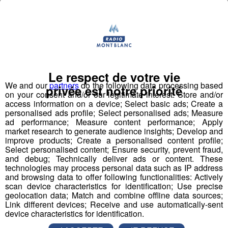
talents ingénieurs, mécaniciens, techniciens à l’esprit
ingénieux, jeunes femmes ou jeunes hommes pour
inventer et piloter les technologies durables.
La problématique ?
Le respect de votre vie
Les jeunes ne sont pas ou peu intéressés par
We and our
partners
do the following data processing based
privée est notre priorité
l’industrie en Haute-Savoie.
Ils n’ont pas
on your consent and/or our legitimate interest: Store and/or
access information on a device; Select basic ads; Create a
nécessairement le goût de travailler dans l’industrie, le
personalised ads profile; Select personalised ads; Measure
secteur ne les fait pas rêver. De nombreux clichés sur le
ad performance; Measure content performance; Apply
secteur perdurent : “c’est dur, c’est sale, c’est polluant…”.
market research to generate audience insights; Develop and
improve products; Create a personalised content profile;
L'image est peu attractive auprès des jeunes mais
Select personalised content; Ensure security, prevent fraud,
également auprès de leur entourage (famille,
and debug; Technically deliver ads or content. These
professeurs…).
technologies may process personal data such as IP address
and browsing data to offer following functionalities: Actively
scan device characteristics for identification; Use precise
geolocation data; Match and combine offline data sources;
Un enjeu de taille…
Link different devices; Receive and use automatically-sent
device characteristics for identification.
Face à cette problématique, il est nécessaire de rendre
attractif la filière industrielle auprès de la jeune