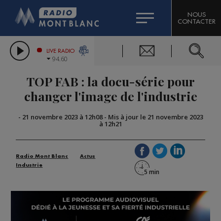
HOROSCOPE
CITIZEN MACHINERY
NOUS
CONTACTER
COMPAGNIE DU MONT-BLANC
LES CHRONIQUES DE L'EXPERT
GRAND MASSIF DOMAINES SKIABLES
LIVE RADIO
94.60
BORINI
TOP FAB : la docu-série pour
BIGARD
changer l'image de l'industrie
-
21 novembre 2023 à 12h08
-
Mis à jour le 21 novembre 2023
à 12h21
Radio Mont Blanc
Actus
Industrie