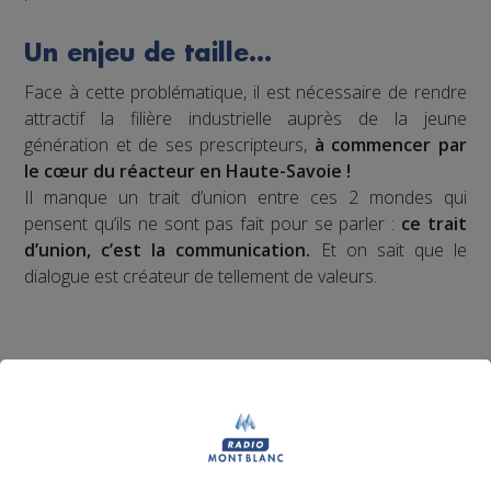
Un enjeu de taille…
Face à cette problématique, il est nécessaire de rendre
attractif la filière industrielle auprès de la jeune
génération et de ses prescripteurs,
à commencer par
le cœur du réacteur en Haute-Savoie !
Il manque un trait d’union entre ces 2 mondes qui
pensent qu’ils ne sont pas fait pour se parler :
ce trait
d’union, c’est la communication.
Et on sait que le
dialogue est créateur de tellement de valeurs.
Notre proposition de
valeur ?
Impulser un nouveau récit médiatique pour