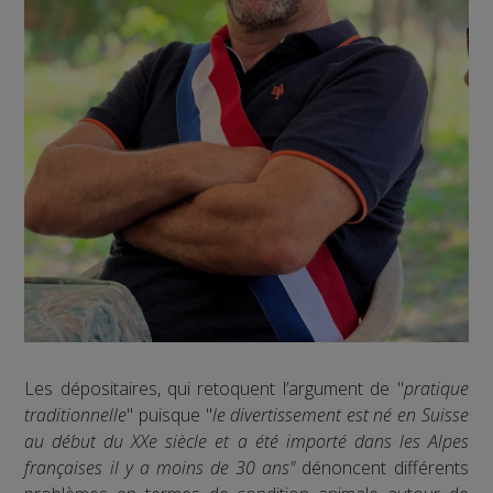
Les dépositaires, qui retoquent l’argument de "
pratique
traditionnelle
" puisque "
le divertissement est né en Suisse
au début du XXe siècle et a été importé dans les Alpes
françaises il y a moins de 30 ans"
dénoncent différents