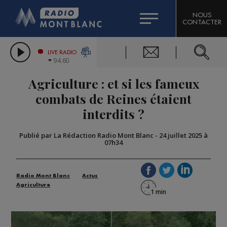
HOROSCOPE
CITIZEN MACHINERY
NOUS
CONTACTER
COMPAGNIE DU MONT-BLANC
LES CHRONIQUES DE L'EXPERT
GRAND MASSIF DOMAINES SKIABLES
LIVE RADIO
94.60
BORINI
Agriculture : et si les fameux
BIGARD
combats de Reines étaient
interdits ?
Publié par La Rédaction Radio Mont Blanc
-
24 juillet 2025 à
07h34
Radio Mont Blanc
Actus
Agriculture