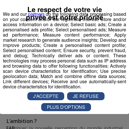
réconcilier les jeunes et l’industrie
Le respect de votre vie
We and our
partners
do the following data processing based
privée est notre priorité
on your consent and/or our legitimate interest: Store and/or
Pour la 1ère fois dans l’histoire de l’industrie et des
access information on a device; Select basic ads; Create a
personalised ads profile; Select personalised ads; Measure
médias français, nous proposons de porter, créer,
ad performance; Measure content performance; Apply
produire, diffuser un programme audiovisuel « mass
market research to generate audience insights; Develop and
média » à l’échelle régionale.
improve products; Create a personalised content profile;
Select personalised content; Ensure security, prevent fraud,
and debug; Technically deliver ads or content. These
technologies may process personal data such as IP address
Top Fab, le 1er programme
and browsing data to offer following functionalities: Actively
audiovisuel inspirant qui raconte
scan device characteristics for identification; Use precise
la fierté industrielle par la jeune
geolocation data; Match and combine offline data sources;
Link different devices; Receive and use automatically-sent
génération
device characteristics for identification.
Dans l’esprit d'un “top chef de l’industrie”, à l’image de la
J'ACCEPTE
JE REFUSE
nouvelle perception désirable suscitée pour la cuisine
PLUS D'OPTIONS
suite à l’impulsion et la récurrence média depuis 15 ans.
L’ambition ?
FAB
riquer la nouvelle perception du monde industriel