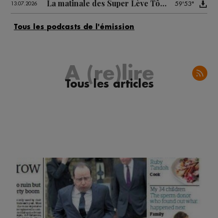
La matinale des Super Lève Tôt du 13/07
59'53"
13.07.2026
A (re)lire
Tous les articles