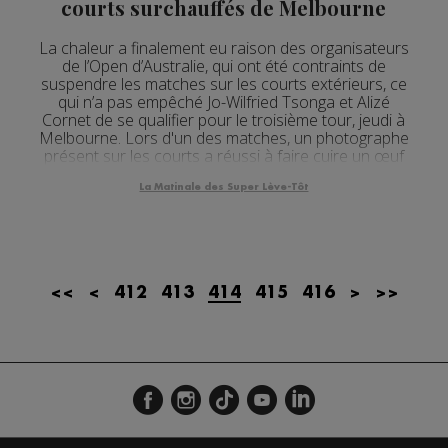
courts surchauffés de Melbourne
La chaleur a finalement eu raison des organisateurs
de l’Open d’Australie, qui ont été contraints de
suspendre les matches sur les courts extérieurs, ce
qui n’a pas empêché Jo-Wilfried Tsonga et Alizé
Cornet de se qualifier pour le troisième tour, jeudi à
Melbourne. Lors d'un des matches, un photographe
présent sur les courts a réussi à faire cuire un œuf
au plat. Une expérience que le joueur fra...
La Matinale des Super Lève-Tôt
<<
<
412
413
414
415
416
>
>>