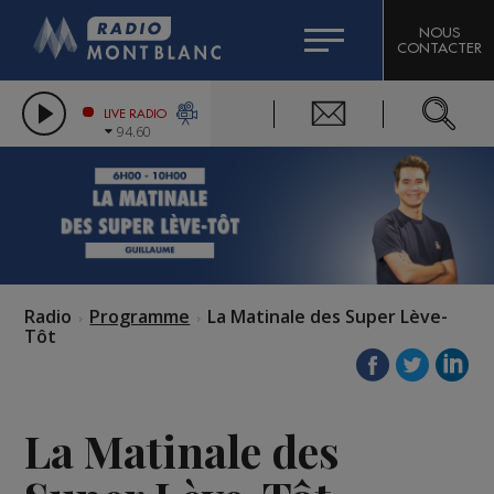
HOROSCOPE
CITIZEN MACHINERY
NOUS
CONTACTER
COMPAGNIE DU MONT-BLANC
LES CHRONIQUES DE L'EXPERT
GRAND MASSIF DOMAINES SKIABLES
LIVE RADIO
94.60
BORINI
BIGARD
Radio
Programme
La Matinale des Super Lève-
Tôt
La Matinale des