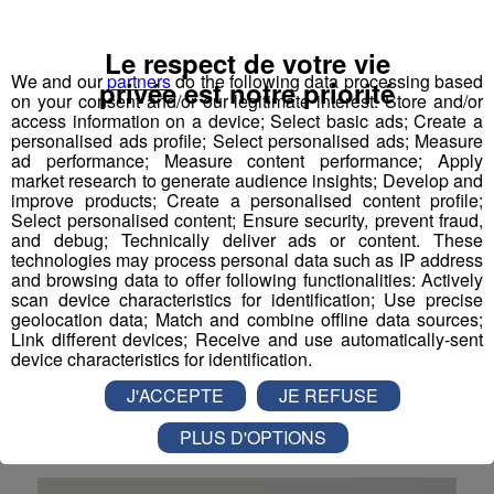
Le respect de votre vie
We and our
partners
do the following data processing based
privée est notre priorité
on your consent and/or our legitimate interest: Store and/or
access information on a device; Select basic ads; Create a
personalised ads profile; Select personalised ads; Measure
ad performance; Measure content performance; Apply
market research to generate audience insights; Develop and
improve products; Create a personalised content profile;
Select personalised content; Ensure security, prevent fraud,
and debug; Technically deliver ads or content. These
Julie Gayet topless en Une d'un
technologies may process personal data such as IP address
magazine
and browsing data to offer following functionalities: Actively
scan device characteristics for identification; Use precise
geolocation data; Match and combine offline data sources;
Un magazine espagnol a rajouté de l'huile sur le feu
Link different devices; Receive and use automatically-sent
dans l'affaire Hollande-Gayet en faisant sa
device characteristics for identification.
couverture avec une photographie de l'actrice Julie
Gayet seins nus.
J'ACCEPTE
JE REFUSE
La Matinale des Super Lève-Tôt
PLUS D'OPTIONS