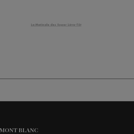
La Matinale des Super Lève-Tôt
 MONT BLANC