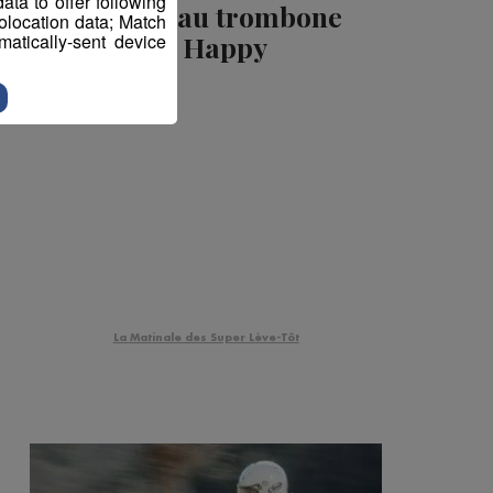
ta to offer following
Reprise au trombone
eolocation data; Match
atically-sent device
de Happy
La Matinale des Super Lève-Tôt