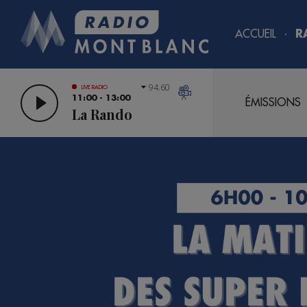
ACCUEIL
R
94.60
LIVE RADIO
11:00 - 13:00
ÉMISSIONS
La Rando