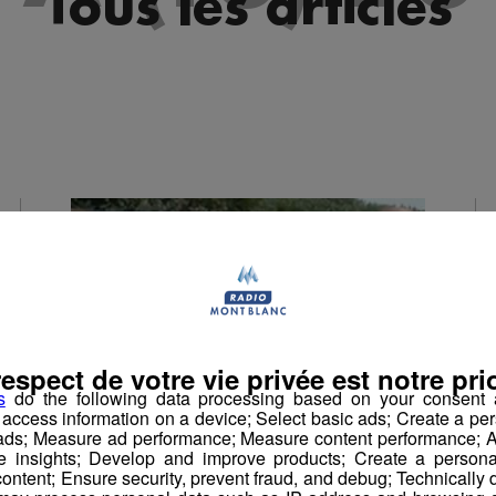
Tous les articles
respect de votre vie privée est notre prio
s
do the following data processing based on your consent a
r access information on a device; Select basic ads; Create a per
 ads; Measure ad performance; Measure content performance; A
e insights; Develop and improve products; Create a personali
ontent; Ensure security, prevent fraud, and debug; Technically d