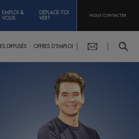
EMPLOI &
DÉPLACE-TOI
NOUS CONTACTER
VOUS
VERT
RES DIFFUSÉS
OFFRES D'EMPLOI