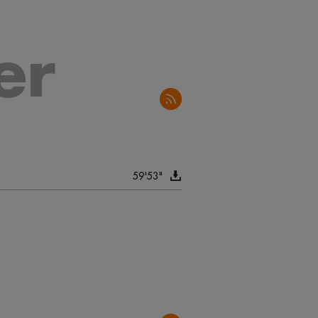
er
59'53"