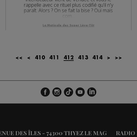
rappelle avec ce rituel plus codifié qu'il n'y
paraît. Alors ? On se fait la bise ? Oui mais
com...
La Matinale des Super Lève-Tôt
<<
<
410
411
412
413
414
>
>>
VENUE DES ÎLES - 74300 THYEZ
LE MAG
RADIO