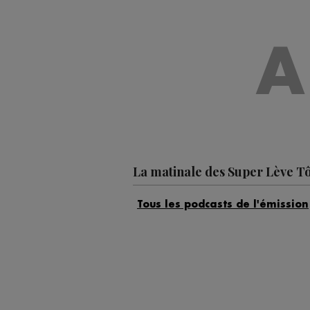
A
La matinale des Super Lève Tô