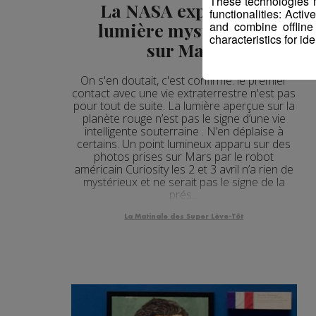
These technologies m
La NASA explique la
functionalities: Acti
and combine offline
lumière mystérieuse
characteristics for ide
sur Mars
On s'en doutait, c'est confirmé: le premier
contact avec une vie extraterrestre n'est pas
pour tout de suite. La lumière aperçue sur la
planète rouge n’est pas le signe d’une vie
intelligente souterraine . N’en déplaise à
certains. Un point lumineux apparu sur des
photos prises sur Mars par le robot
américain Curiosity les 2 et 3 avril n’a rien de
mystérieux et ne serait pas le signe de la
prés...
La Matinale des Super Lève-Tôt