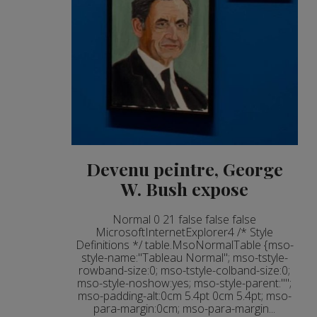
Devenu peintre, George
W. Bush expose
Normal 0 21 false false false
MicrosoftInternetExplorer4 /* Style
Definitions */ table.MsoNormalTable {mso-
style-name:"Tableau Normal"; mso-tstyle-
rowband-size:0; mso-tstyle-colband-size:0;
mso-style-noshow:yes; mso-style-parent:"";
mso-padding-alt:0cm 5.4pt 0cm 5.4pt; mso-
para-margin:0cm; mso-para-margin...