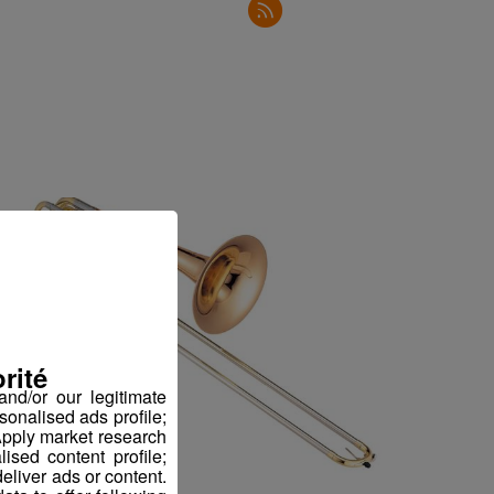
rité
nd/or our legitimate
sonalised ads profile;
pply market research
sed content profile;
eliver ads or content.