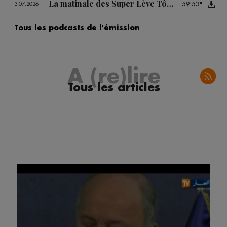
La matinale des Super Lève Tôt du 13/07
59'53"
13.07.2026
A (re)lire
Tous les articles