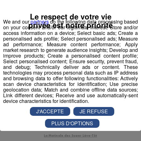
Le respect de votre vie
We and our
partners
do the following data processing based
privée est notre priorité
on your consent and/or our legitimate interest: Store and/or
access information on a device; Select basic ads; Create a
personalised ads profile; Select personalised ads; Measure
ad performance; Measure content performance; Apply
market research to generate audience insights; Develop and
improve products; Create a personalised content profile;
Select personalised content; Ensure security, prevent fraud,
and debug; Technically deliver ads or content. These
technologies may process personal data such as IP address
La pause pipi très remarquée de
and browsing data to offer following functionalities: Actively
scan device characteristics for identification; Use precise
François Hollande
geolocation data; Match and combine offline data sources;
Link different devices; Receive and use automatically-sent
François Hollande a des besoins naturels comme
device characteristics for identification.
tout le monde. Sauf que quand on est président d'un
des plus grand pays d'Europe, il devient moins facile
J'ACCEPTE
JE REFUSE
de faire un arrêt pipi discret sur une aire d'autoroute.
Pause pipi pour François Hollande dans "Le... par
PLUS D'OPTIONS
puremedias
La Matinale des Super Lève-Tôt