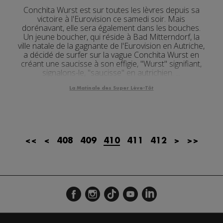
Conchita Wurst est sur toutes les lèvres depuis sa
victoire à l'Eurovision ce samedi soir. Mais
dorénavant, elle sera également dans les bouches.
Un jeune boucher, qui réside à Bad Mitterndorf, la
ville natale de la gagnante de l'Eurovision en Autriche,
a décidé de surfer sur la vague Conchita Wurst en
créant une saucisse à son effigie, "Wurst" signifiant,
signalons-le, "saucisse" en autrichien. ...
La Matinale des Super Lève-Tôt
<<
<
408
409
410
411
412
>
>>