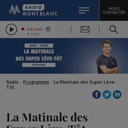
HOROSCOPE
CITIZEN MACHINERY
NOUS
CONTACTER
COMPAGNIE DU MONT-BLANC
LES CHRONIQUES DE L'EXPERT
GRAND MASSIF DOMAINES SKIABLES
LIVE RADIO
94.60
BORINI
BIGARD
Radio
Programme
La Matinale des Super Lève-
Tôt
La Matinale des