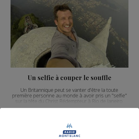
Un selfie à couper le souffle
Un Britannique peut se vanter d'être la toute
première personne au monde à avoir pris un "selfie"
sur la tête du Christ Rédempteur à Rio de Janeiro.
La Matinale des Super Lève-Tôt