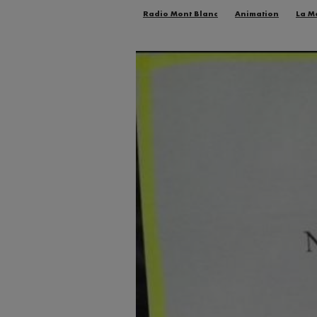
Radio Mont Blanc
Animation
La M