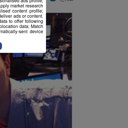
sonalised ads profile;
pply market research
sed content profile;
eliver ads or content.
ta to offer following
eolocation data; Match
atically-sent device