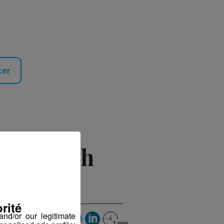
ter
ing 6h-9h
rité
nd/or our legitimate