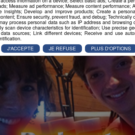
r access information on a device; Select basic ads; Create a per
 ads; Measure ad performance; Measure content performance; A
e insights; Develop and improve products; Create a personali
ontent; Ensure security, prevent fraud, and debug; Technically d
ay process personal data such as IP address and browsing da
vely scan device characteristics for identification; Use precise g
 data sources; Link different devices; Receive and use autom
ntification.
J'ACCEPTE
JE REFUSE
PLUS D'OPTIONS