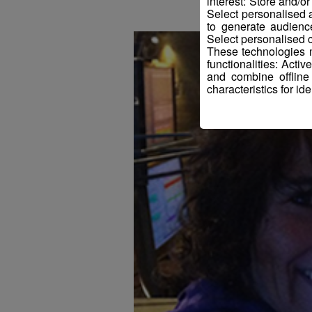
interest: Store and/o
Select personalised
to generate audienc
Select personalised c
These technologies m
functionalities: Acti
and combine offline
characteristics for ide