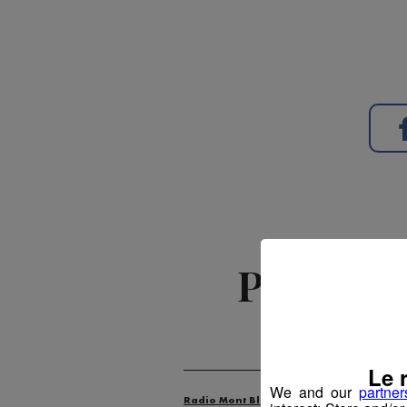
Podcasts
Le 
We and our
partner
Radio Mont Blanc
Animation
La M