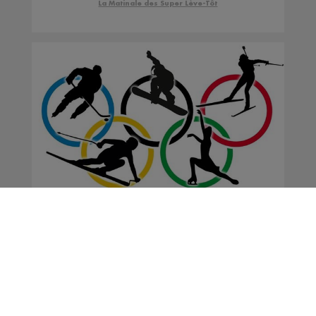
La Matinale des Super Lève-Tôt
Jeux Olympiques : une
médaille de plus au
compteur de l'équipe de