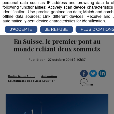
personal data such as IP address and browsing data to of
following functionalities: Actively scan device characteristics 
identification; Use precise geolocation data; Match and comb
Partager sur Twitter
offline data sources; Link different devices; Receive and 
automatically-sent device characteristics for identification.
J'ACCEPTE
JE REFUSE
PLUS D'OPTION
En Suisse, le premier pont au
monde reliant deux sommets
Publié par
-
27 octobre 2014 à 10h37
Radio Mont Blanc
Animation
La Matinale des Super Lève-Tôt