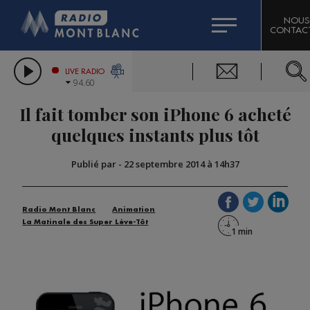
HOROSCOPE
CITIZEN MACHINERY
NOUS
CONTAC
COMPAGNIE DU MONT-BLANC
LES CHRONIQUES DE L'EXPERT
GRAND MASSIF DOMAINES SKIABLES
LIVE RADIO
94.60
BORINI
Il fait tomber son iPhone 6 acheté
BIGARD
quelques instants plus tôt
Publié par
-
22 septembre 2014 à 14h37
Radio Mont Blanc
Animation
La Matinale des Super Lève-Tôt