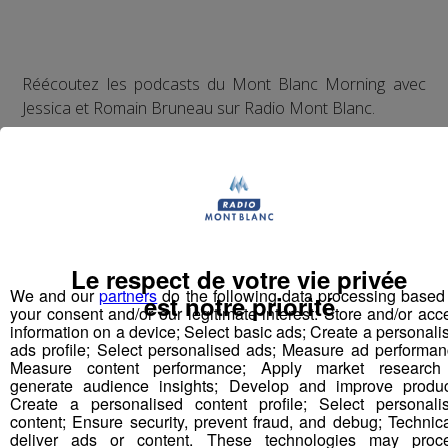
Réécoutez les podcasts du Mont Blanc Morning avec
Jessica et Romain Bruneau sur Radio Mont Blanc.
Cliquez ici
http://www.youtube.com/user/romainbruneau
Le respect de votre vie privée
We and our
partners
do the following data processing based
est notre priorité
your consent and/or our legitimate interest: Store and/or acc
information on a device; Select basic ads; Create a personali
ads profile; Select personalised ads; Measure ad performan
Measure content performance; Apply market research
generate audience insights; Develop and improve produc
Create a personalised content profile; Select personali
Partager sur Facebook
content; Ensure security, prevent fraud, and debug; Technica
deliver ads or content. These technologies may proc