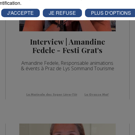
ntification.
J'ACCEPTE
JE REFUSE
PLUS D'OPTIONS
Interview | Amandine
Fedele - Festi Grat's
Amandine Fedele, Responsable animations
& évents à Praz de Lys Sommand Tourisme
La Matinale des Super Lève-Tôt
La Grasse Mat'