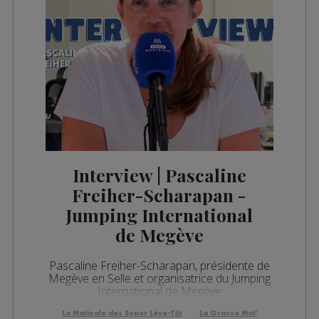
Interview | Pascaline
Freiher-Scharapan -
Jumping International
de Megève
Pascaline Freiher-Scharapan, présidente de
Megève en Selle et organisatrice du Jumping
International de Megève
La Matinale des Super Lève-Tôt
La Grasse Mat'