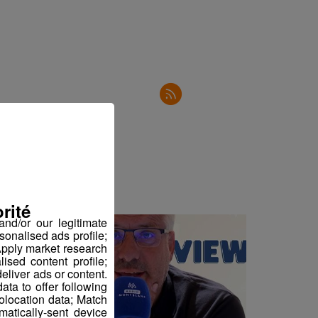
182'48"
195'27"
201'33"
192'23"
197'25"
199'18"
rité
nd/or our legitimate
sonalised ads profile;
pply market research
sed content profile;
eliver ads or content.
ta to offer following
eolocation data; Match
atically-sent device