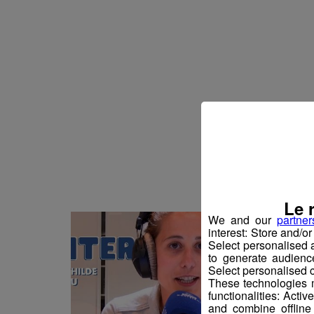
La Grasse mat' du 23/07
La Grasse mat' du 21/07
La Grasse mat' du 20/07
La Grasse mat' du 17/07
La Grasse mat' du 16/07
La Grasse mat' du 13/07
Le 
We and our
partner
interest: Store and/o
Select personalised
to generate audienc
Select personalised c
These technologies m
functionalities: Acti
and combine offline