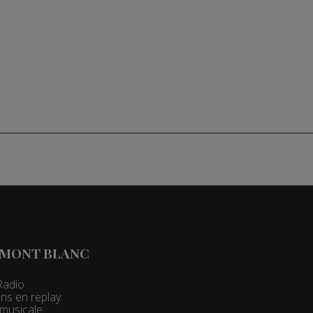
 MONT BLANC
Radio
ns en replay
t musicale