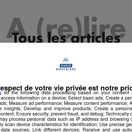
A (re)lire
Tous les articles
respect de votre vie privée est notre prio
s
do the following data processing based on your consent a
r access information on a device; Select basic ads; Create a per
 ads; Measure ad performance; Measure content performance; A
e insights; Develop and improve products; Create a personali
ontent; Ensure security, prevent fraud, and debug; Technically d
ay process personal data such as IP address and browsing da
vely scan device characteristics for identification; Use precise g
 data sources; Link different devices; Receive and use autom