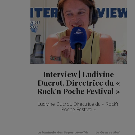
Interview | Ludivine
Ducrot, Directrice du «
Rock'n Poche Festival »
Ludivine Ducrot, Directrice du « Rock'n
Poche Festival »
La Matinale des Super Lève-Tôt
La Grasse Mat'