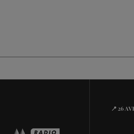
📍 26 A