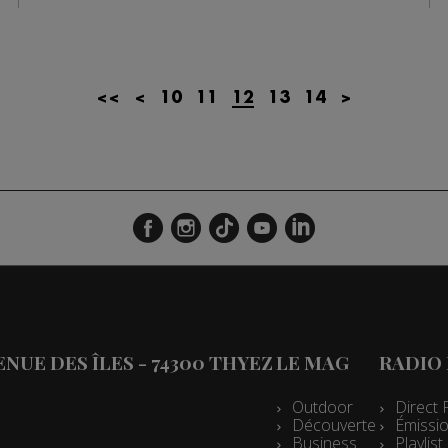
<<
<
10
11
12
13
14
>
VENUE DES ÎLES - 74300 THYEZ
LE MAG
RADIO
Outdoor
Direct 
Découverte
Émissio
Business
Playlis