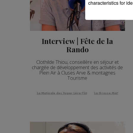
characteristics for ide
Interview | Fête de la
Rando
Clothilde Thiou, conseillère en séjour et
chargée de développement des activités de
Plein Air à Cluses Arve & montagnes
Tourisme
La Matinale des Super Lève-Tôt
La Grasse Mat'