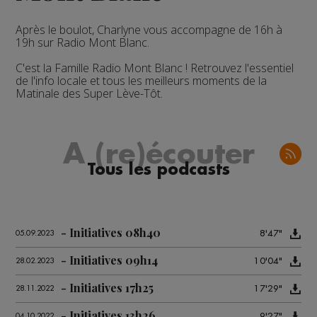
Après le boulot, Charlyne vous accompagne de 16h à
19h sur Radio Mont Blanc.
C'est la Famille Radio Mont Blanc ! Retrouvez l'essentiel
de l'info locale et tous les meilleurs moments de la
Matinale des Super Lève-Tôt.
A (re)écouter
Tous les podcasts
Initiatives 08h40
8'47"
05.09.2023
Initiatives 09h14
10'04"
28.02.2023
Initiatives 17h25
17'29"
28.11.2022
Initiatives 13h26
9'27"
04.10.2022