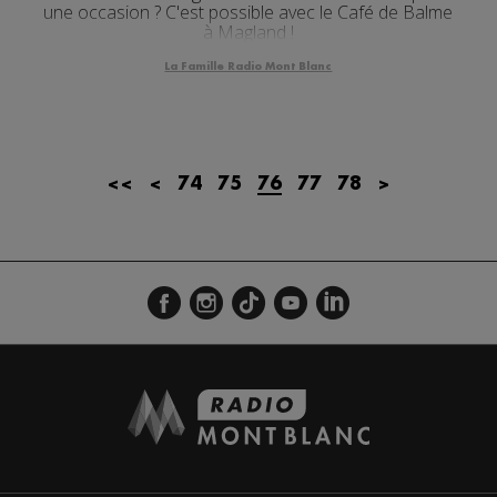
une occasion ? C'est possible avec le Café de Balme
à Magland !
La Famille Radio Mont Blanc
<<
<
74
75
76
77
78
>