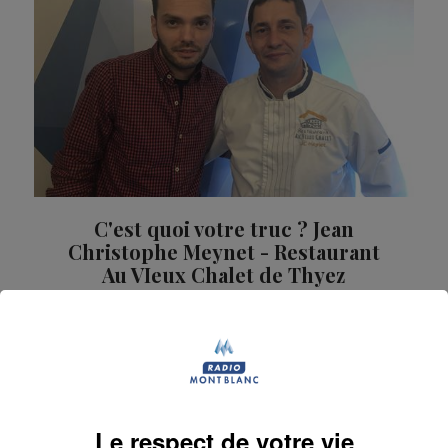
C'est quoi votre truc ? Jean
Christophe Meynet - Restaurant
Au VIeux Chalet de Thyez
Le restaurant "Au Vieux Chalet" à Thyez vous réserve
une belle soirée pour le réveillon de la Saint Sylvestre
!
La Famille Radio Mont Blanc
Le respect de votre vie