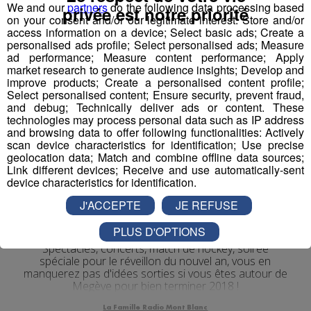
We and our
partners
do the following data processing based
privée est notre priorité
on your consent and/or our legitimate interest: Store and/or
access information on a device; Select basic ads; Create a
personalised ads profile; Select personalised ads; Measure
ad performance; Measure content performance; Apply
market research to generate audience insights; Develop and
improve products; Create a personalised content profile;
Select personalised content; Ensure security, prevent fraud,
and debug; Technically deliver ads or content. These
technologies may process personal data such as IP address
and browsing data to offer following functionalities: Actively
scan device characteristics for identification; Use precise
geolocation data; Match and combine offline data sources;
Link different devices; Receive and use automatically-sent
device characteristics for identification.
C'est quoi votre truc ? Edouard
Apertet - Directeur adjoint de
J'ACCEPTE
JE REFUSE
Megève Tourisme
PLUS D'OPTIONS
Spectacles, concerts, match de hockey, soirée
spéciale pour le réveillon du nouvel an, vous en
manquerez pas d'idées sorties si vous êtes autour de
Megève pour bien terminer 2018 !
La Famille Radio Mont Blanc