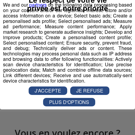
Samedi : 10h-12h / 14h-21h
We and our
partners
do the following data processing based
privée est notre priorité
Dimanche : 10h-12h / 14h-19h
on your consent and/or our legitimate interest: Store and/or
access information on a device; Select basic ads; Create a
En période de vacances scolaires (zone A)
personalised ads profile; Select personalised ads; Measure
ad performance; Measure content performance; Apply
market research to generate audience insights; Develop and
Du dimanche au jeudi : 10h-12h / 14h-19h
improve products; Create a personalised content profile;
Vendredi et samedi : 10h-12h / 14h-21h
Select personalised content; Ensure security, prevent fraud,
and debug; Technically deliver ads or content. These
technologies may process personal data such as IP address
and browsing data to offer following functionalities: Actively
scan device characteristics for identification; Use precise
Partager sur Facebook
geolocation data; Match and combine offline data sources;
Link different devices; Receive and use automatically-sent
device characteristics for identification.
J'ACCEPTE
JE REFUSE
Partager sur Twitter
PLUS D'OPTIONS
Vous en voulez encore ?