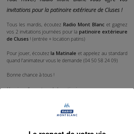
invitations pour la patinoire extérieure de Cluses !
Tous les mardis, écoutez
Radio Mont Blanc
et gagnez
vos 2 invitations journées pour la
patinoire extérieure
de Cluses
! (entrée + location patins)
Pour jouer, écoutez
la Matinale
et appelez au standard
quand l'animateur vous le demande (04 50 58 24 09)
Bonne chance à tous !
Horaires d'ouverture de la patinoire
En période scolaire
Mardi et jeudi : 17h-19h
Mercredi : 14h-19h
Vendredi: 17h-21h
Le respect de votre vie