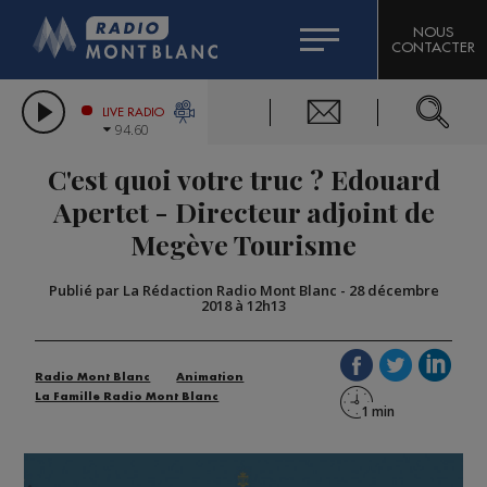
HOROSCOPE
CITIZEN MACHINERY
NOUS
CONTACTER
COMPAGNIE DU MONT-BLANC
LES CHRONIQUES DE L'EXPERT
GRAND MASSIF DOMAINES SKIABLES
LIVE RADIO
94.60
BORINI
C'est quoi votre truc ? Edouard
BIGARD
Apertet - Directeur adjoint de
Megève Tourisme
Publié par La Rédaction Radio Mont Blanc
-
28 décembre
2018 à 12h13
Radio Mont Blanc
Animation
La Famille Radio Mont Blanc