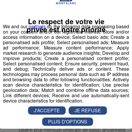
Le respect de votre vie
We and our
partners
do the following data processing based
privée est notre priorité
on your consent and/or our legitimate interest: Store and/or
access information on a device; Select basic ads; Create a
1 Accompagnant Éducatif et Social ou
personalised ads profile; Select personalised ads; Measure
Aide Médico-Psychologique ou Aide-
ad performance; Measure content performance; Apply
Soignant diplômé ou faisant fonction
market research to generate audience insights; Develop and
improve products; Create a personalised content profile;
Expérience dans le handicap souhaitée, débutant
Select personalised content; Ensure security, prevent fraud,
accepté.
and debug; Technically deliver ads or content. These
technologies may process personal data such as IP address
Autre diplôme accepté : Moniteur-Educateur.
and browsing data to offer following functionalities: Actively
> poste à pourvoir dès que possible
scan device characteristics for identification; Use precise
geolocation data; Match and combine offline data sources;
Link different devices; Receive and use automatically-sent
Conditions
:
device characteristics for identification.
CDI, 35h hebdomadaires, travail 1 weekend /2
J'ACCEPTE
JE REFUSE
(prime les dimanches travaillés)
PLUS D'OPTIONS
Rémunération base conventionnelle CCN 1966,
salaire brut mensuel (indicatif de base, ancienneté