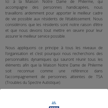
Ici à la Maison Notre Dame de Philerme, qui
accompagne des personnes handicapées, nous
travaillons ardemment pour apporter le meilleur cadre
de vie possible aux résidents de l’établissement. Nous
considérons que les résidents sont notre raison d’être
et que nous devons tout mettre en œuvre pour leur
assurer le meilleur service possible.
Nous appliquons ce principe à tous les niveaux de
l’organisation et c’est pourquoi nous recherchons des
personnalités dynamiques qui sauront réunir tous les
éléments afin que la Maison Notre Dame de Philerme
soit reconnue comme une référence dans
l’accompagnement de personnes atteintes de TSA
(Troubles du Spectre Autistique).
La Maison Notre Dame de Philerme recrute plusieurs
profils :