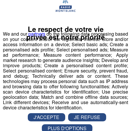
Le respect de votre vie
We and our
partners
do the following data processing based
privée est notre priorité
on your consent and/or our legitimate interest: Store and/or
access information on a device; Select basic ads; Create a
personalised ads profile; Select personalised ads; Measure
ad performance; Measure content performance; Apply
market research to generate audience insights; Develop and
improve products; Create a personalised content profile;
Select personalised content; Ensure security, prevent fraud,
and debug; Technically deliver ads or content. These
technologies may process personal data such as IP address
and browsing data to offer following functionalities: Actively
scan device characteristics for identification; Use precise
geolocation data; Match and combine offline data sources;
Link different devices; Receive and use automatically-sent
Initiatives
le rendez-vous hebdomadaire de la
device characteristics for identification.
rédaction de #RadioMontBlanc qui met en lumière les
J'ACCEPTE
JE REFUSE
entreprises en mouvement sur leurs engagements RSE.
A retrouver tous les lundis à 17h10*
PLUS D'OPTIONS