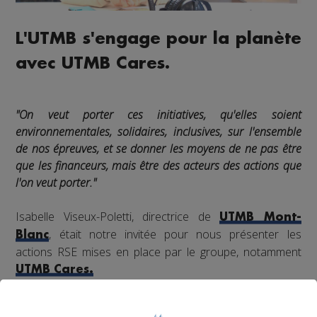
L'UTMB s'engage pour la planète
avec UTMB Cares.
"On veut porter ces initiatives, qu'elles soient
environnementales, solidaires, inclusives, sur l'ensemble
de nos épreuves, et se donner les moyens de ne pas être
que les financeurs, mais être des acteurs des actions que
l'on veut porter."
Isabelle Viseux-Poletti, directrice de
UTMB Mont-
, était notre invitée pour nous présenter les
Blanc
actions RSE mises en place par le groupe, notamment
UTMB Cares.