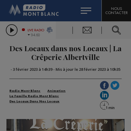
HOROSCOPE
CITIZEN MACHINERY
NOUS
CONTACTER
COMPAGNIE DU MONT-BLANC
LES CHRONIQUES DE L'EXPERT
GRAND MASSIF DOMAINES SKIABLES
LIVE RADIO
94.60
BORINI
Des Locaux dans nos Locaux | La
BIGARD
Crêperie Albertville
-
3 février 2023 à 14h39
-
Mis à jour le 28 février 2023 à 10h35
Radio Mont Blanc
Animation
La Famille Radio Mont Blanc
Des Locaux Dans Nos Locaux