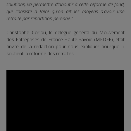
solutions, va permettre d'aboutir à cette réforme de fond,
qui consiste à faire qu'on ait les moyens d'avoir une
retraite par répartition pérenne.
"
Christophe Coriou, le délégué général du Mouvement
des Entreprises de France Haute-Savoie (MEDEF), était
l'invité de la rédaction pour nous expliquer pourquoi il
soutient la réforme des retraites.