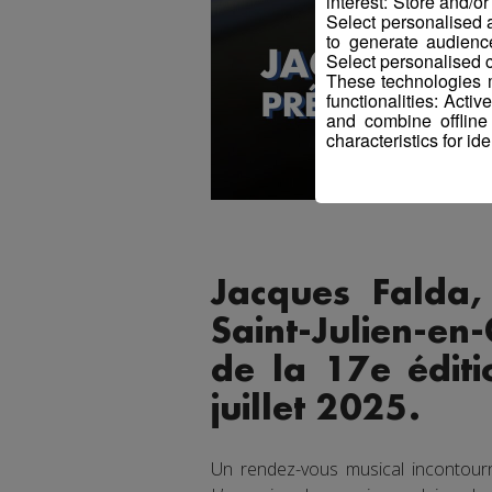
interest: Store and/o
Select personalised
to generate audienc
Select personalised c
These technologies m
functionalities: Acti
and combine offline
characteristics for ide
Jacques Falda,
Saint-Julien-en-
de la 17e éditi
juillet 2025.
Un rendez-vous musical incontourn