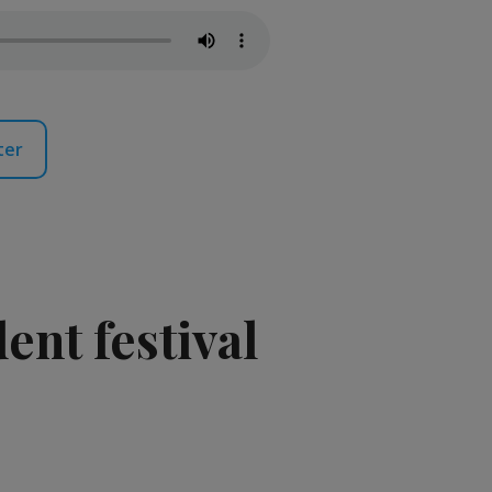
ter
ent festival