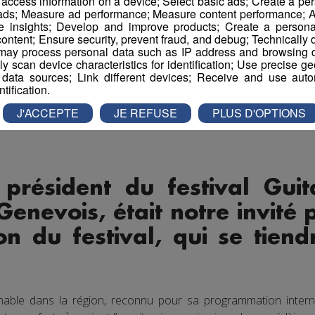
r access information on a device; Select basic ads; Create a per
 ads; Measure ad performance; Measure content performance; A
e insights; Develop and improve products; Create a personali
ontent; Ensure security, prevent fraud, and debug; Technically d
ay process personal data such as IP address and browsing da
vely scan device characteristics for identification; Use precise g
 data sources; Link different devices; Receive and use autom
ntification.
J'ACCEPTE
JE REFUSE
PLUS D'OPTIONS
 président du festival Gui
Genevois, était notre invité
on du festival, qui se tie
able dans la région, reconnu pour sa programmation interna