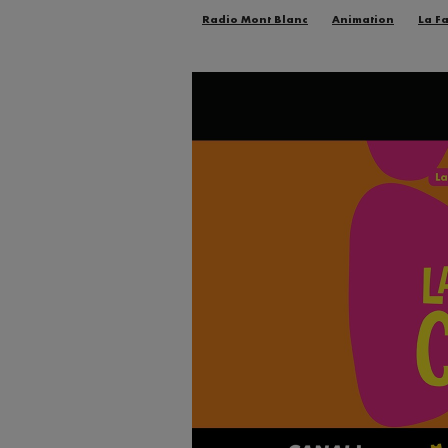
Radio Mont Blanc
Animation
La F