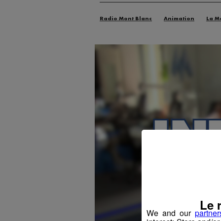
Radio Mont Blanc
Animation
La M
Le 
We and our
partner