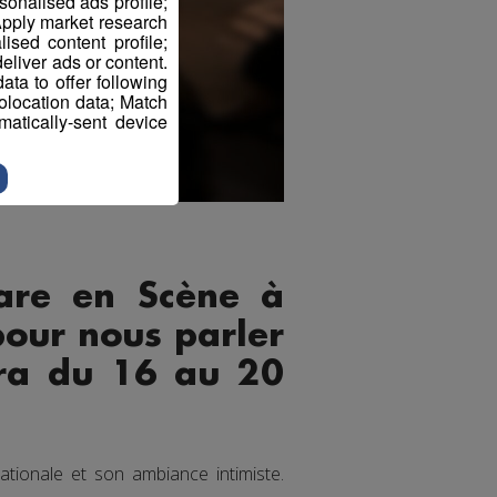
sonalised ads profile;
pply market research
sed content profile;
eliver ads or content.
ta to offer following
eolocation data; Match
atically-sent device
tare en Scène à
 pour nous parler
ndra du 16 au 20
tionale et son ambiance intimiste.