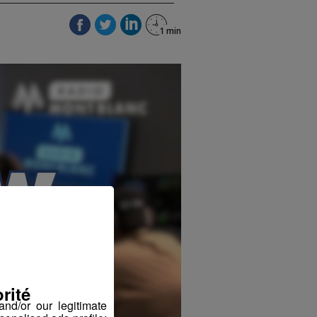
rité
nd/or our legitimate