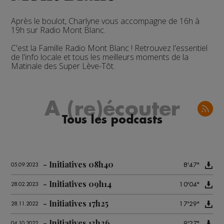
Après le boulot, Charlyne vous accompagne de 16h à
19h sur Radio Mont Blanc.
C'est la Famille Radio Mont Blanc ! Retrouvez l'essentiel
de l'info locale et tous les meilleurs moments de la
Matinale des Super Lève-Tôt.
A (re)écouter
Tous les podcasts
Initiatives 08h40
8'47"
05.09.2023
Initiatives 09h14
10'04"
28.02.2023
Initiatives 17h25
17'29"
28.11.2022
Initiatives 13h26
9'27"
04.10.2022