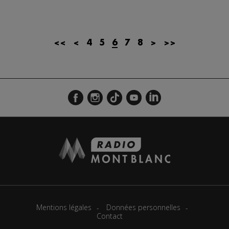
<<
<
4
5
6
7
8
>
>>
Mentions légales
Données personnelles
Contact