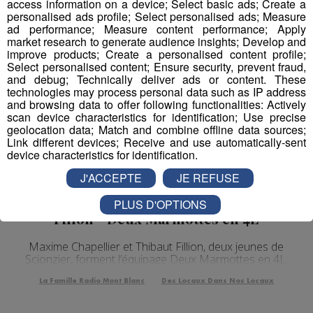
access information on a device; Select basic ads; Create a
personalised ads profile; Select personalised ads; Measure
ad performance; Measure content performance; Apply
market research to generate audience insights; Develop and
improve products; Create a personalised content profile;
Select personalised content; Ensure security, prevent fraud,
and debug; Technically deliver ads or content. These
technologies may process personal data such as IP address
and browsing data to offer following functionalities: Actively
scan device characteristics for identification; Use precise
geolocation data; Match and combine offline data sources;
Link different devices; Receive and use automatically-sent
device characteristics for identification.
J'ACCEPTE
JE REFUSE
Des Locaux Dans Nos Locaux |
Maxime Chapellier & Thibault
PLUS D'OPTIONS
Fillon - Deux Marmottes en 4L
Maxime Chapellier et Thibaut Fillion, deux jeunes de
Scionzier, forment l’équipage Deux Marmottes en 4L.
La Famille Radio Mont Blanc
Des Locaux Dans Nos Locaux