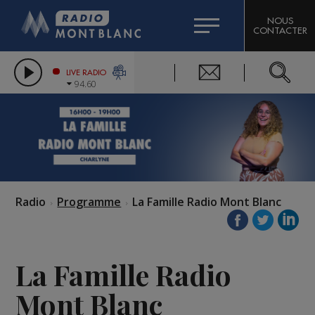
HOROSCOPE
CITIZEN MACHINERY
NOUS
CONTACTER
COMPAGNIE DU MONT-BLANC
LES CHRONIQUES DE L'EXPERT
GRAND MASSIF DOMAINES SKIABLES
LIVE RADIO
94.60
BORINI
BIGARD
Radio
Programme
La Famille Radio Mont Blanc
La Famille Radio
Mont Blanc