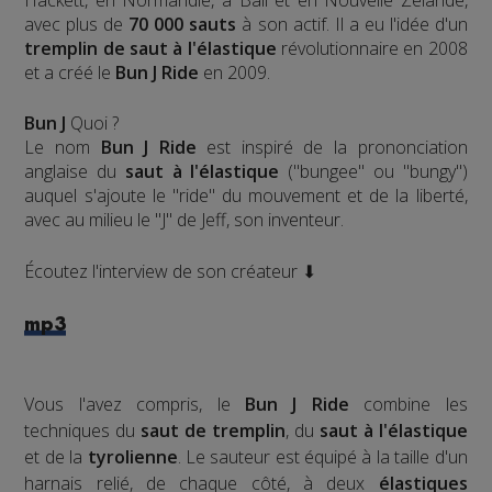
Hackett, en Normandie, à Bali et en Nouvelle Zélande,
avec plus de
70 000 sauts
à son actif. Il a eu l'idée d'un
tremplin de saut à l'élastique
révolutionnaire en 2008
et a créé le
Bun J Ride
en 2009.
Bun J
Quoi ?
Le nom
Bun J Ride
est inspiré de la prononciation
anglaise du
saut à l'élastique
("bungee" ou "bungy")
auquel s'ajoute le "ride" du mouvement et de la liberté,
avec au milieu le "J" de Jeff, son inventeur.
Écoutez l'interview de son créateur ⬇
mp3
Vous l'avez compris, le
Bun J Ride
combine les
techniques du
saut de tremplin
, du
saut à l'élastique
et de la
tyrolienne
. Le sauteur est équipé à la taille d'un
harnais relié, de chaque côté, à deux
élastiques