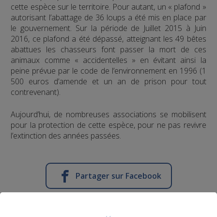
cette espèce sur le territoire. Pour autant, un « plafond »
autorisant l’abattage de 36 loups a été mis en place par
le gouvernement. Sur la période de Juillet 2015 à Juin
2016, ce plafond a été dépassé, atteignant les 49 bêtes
abattues les chasseurs font passer la mort de ces
animaux comme « accidentelles » en évitant ainsi la
peine prévue par le code de l’environnement en 1996 (1
500 euros d’amende et un an de prison pour tout
contrevenant).
Aujourd’hui, de nombreuses associations se mobilisent
pour la protection de cette espèce, pour ne pas revivre
l’extinction des années passées.
Partager sur Facebook