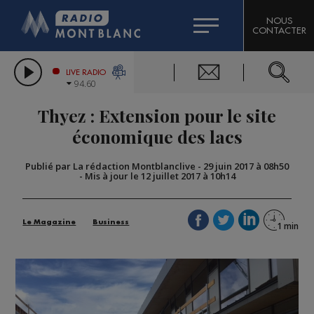
HOROSCOPE
CITIZEN MACHINERY
NOUS
CONTACTER
COMPAGNIE DU MONT-BLANC
LES CHRONIQUES DE L'EXPERT
GRAND MASSIF DOMAINES SKIABLES
LIVE RADIO
94.60
BORINI
Thyez : Extension pour le site
BIGARD
économique des lacs
Publié par La rédaction Montblanclive
-
29 juin 2017 à 08h50
-
Mis à jour le 12 juillet 2017 à 10h14
Le Magazine
Business