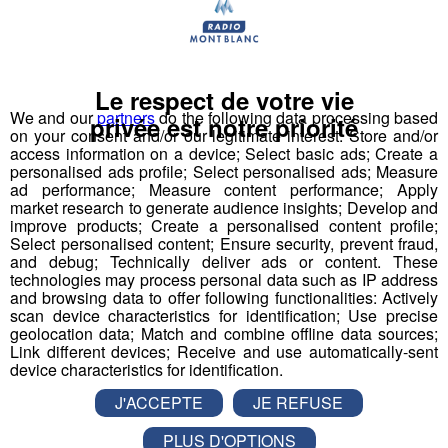
Partager sur Twitter
Le respect de votre vie
Testé Approuvé | Faites du Saut à
We and our
partners
do the following data processing based
privée est notre priorité
on your consent and/or our legitimate interest: Store and/or
l'élastique... en vélo avec Jessica !
access information on a device; Select basic ads; Create a
personalised ads profile; Select personalised ads; Measure
ad performance; Measure content performance; Apply
Publié par La rédaction Montblanclive
-
27 juin 2018 à 10h00
-
Mis à jour le 16 août 2018 à 15h34
market research to generate audience insights; Develop and
improve products; Create a personalised content profile;
Select personalised content; Ensure security, prevent fraud,
and debug; Technically deliver ads or content. These
technologies may process personal data such as IP address
Le Magazine
Radio Mont Blanc
Animation
and browsing data to offer following functionalities: Actively
La Matinale des Super Lève-Tôt
Découverte
scan device characteristics for identification; Use precise
geolocation data; Match and combine offline data sources;
Link different devices; Receive and use automatically-sent
device characteristics for identification.
J'ACCEPTE
JE REFUSE
PLUS D'OPTIONS