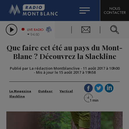
HOROSCOPE
CITIZEN MACHINERY
NOUS
CONTACTER
COMPAGNIE DU MONT-BLANC
LES CHRONIQUES DE L'EXPERT
GRAND MASSIF DOMAINES SKIABLES
LIVE RADIO
94.60
BORINI
Que faire cet été au pays du Mont-
BIGARD
Blanc ? Découvrez la Slackline
Publié par La rédaction Montblanclive
-
11 août 2017 à 10h00
-
Mis à jour le 15 août 2017 à 19h58
Le Magazine
Outdoor
Vertical
Slackline