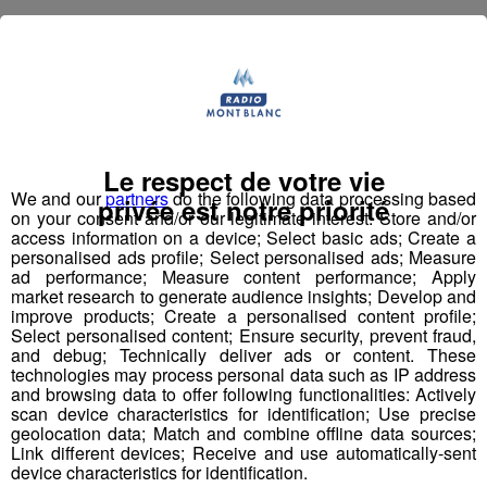
Dans les années 1990, le
loup
a fait sa
réapparition
dans les Alpes de Sud pour s’étendre à la totalité de l’Arc
Alpin. A ce jour, le territoire Français compte environ 160
loups, un chiffre bien bas en comparaison de nos voisins
(2500 en Espagne, 600 en Italie).
Le respect de votre vie
Depuis 70 ans, la
chasse
au loup est
interdite en
We and our
partners
do the following data processing based
France
, puisqu’elle a dans le passé causé l’extinction de
privée est notre priorité
on your consent and/or our legitimate interest: Store and/or
cette espèce sur le territoire. Pour autant, un « plafond »
access information on a device; Select basic ads; Create a
autorisant l’abattage de 36 loups a été mis en place par
personalised ads profile; Select personalised ads; Measure
le gouvernement. Sur la période de Juillet 2015 à Juin
ad performance; Measure content performance; Apply
market research to generate audience insights; Develop and
2016, ce plafond a été dépassé, atteignant les 49 bêtes
improve products; Create a personalised content profile;
abattues les chasseurs font passer la mort de ces
Select personalised content; Ensure security, prevent fraud,
animaux comme « accidentelles » en évitant ainsi la
and debug; Technically deliver ads or content. These
peine prévue par le code de l’environnement en 1996 (1
technologies may process personal data such as IP address
500 euros d’amende et un an de prison pour tout
and browsing data to offer following functionalities: Actively
scan device characteristics for identification; Use precise
contrevenant).
geolocation data; Match and combine offline data sources;
Link different devices; Receive and use automatically-sent
Aujourd’hui, de nombreuses associations se mobilisent
device characteristics for identification.