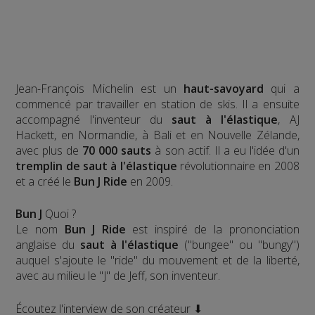
Jean-François Michelin est un
haut-savoyard
qui a
commencé par travailler en station de skis. Il a ensuite
accompagné l'inventeur du
saut à l'élastique
, AJ
Hackett, en Normandie, à Bali et en Nouvelle Zélande,
avec plus de
70 000 sauts
à son actif. Il a eu l'idée d'un
tremplin de saut à l'élastique
révolutionnaire en 2008
et a créé le
Bun J Ride
en 2009.
Bun J
Quoi ?
Le nom
Bun J Ride
est inspiré de la prononciation
anglaise du
saut à l'élastique
("bungee" ou "bungy")
auquel s'ajoute le "ride" du mouvement et de la liberté,
avec au milieu le "J" de Jeff, son inventeur.
Écoutez l'interview de son créateur ⬇