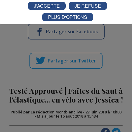
pour la protection de cette espèce, pour ne pas revivre
J'ACCEPTE
JE REFUSE
l’extinction des années passées.
PLUS D'OPTIONS
Partager sur Facebook
Partager sur Twitter
Testé Approuvé | Faites du Saut à
l'élastique... en vélo avec Jessica !
Publié par La rédaction Montblanclive
-
27 juin 2018 à 10h00
-
Mis à jour le 16 août 2018 à 15h34