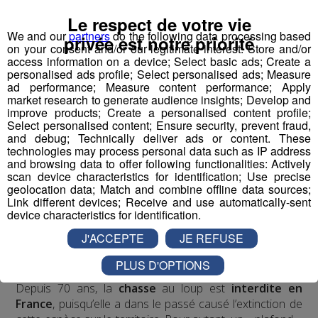
avant légèrement décalées, les pattes arrière ensemble.
Le respect de votre vie
La marmotte possède
4 doigts aux pattes avant
,
We and our
partners
do the following data processing based
privée est notre priorité
contre
5
aux pattes
arrière
.
L’autre moyen de deviner la
on your consent and/or our legitimate interest: Store and/or
access information on a device; Select basic ads; Create a
présence d’une marmotte est le
sifflement
perçant
personalised ads profile; Select personalised ads; Measure
que cet animal, très vigilant, pousse à la vue d’un être
ad performance; Measure content performance; Apply
humain ou de tout autre danger autour de son terrier.
market research to generate audience insights; Develop and
improve products; Create a personalised content profile;
Select personalised content; Ensure security, prevent fraud,
and debug; Technically deliver ads or content. These
technologies may process personal data such as IP address
Le retour du loup dans les Alpes
and browsing data to offer following functionalities: Actively
scan device characteristics for identification; Use precise
geolocation data; Match and combine offline data sources;
Dans les années 1990, le
loup
a fait sa
réapparition
Link different devices; Receive and use automatically-sent
dans les Alpes de Sud pour s’étendre à la totalité de l’Arc
device characteristics for identification.
Alpin. A ce jour, le territoire Français compte environ 160
J'ACCEPTE
JE REFUSE
loups, un chiffre bien bas en comparaison de nos voisins
(2500 en Espagne, 600 en Italie).
PLUS D'OPTIONS
Depuis 70 ans, la
chasse
au loup est
interdite en
France
, puisqu’elle a dans le passé causé l’extinction de