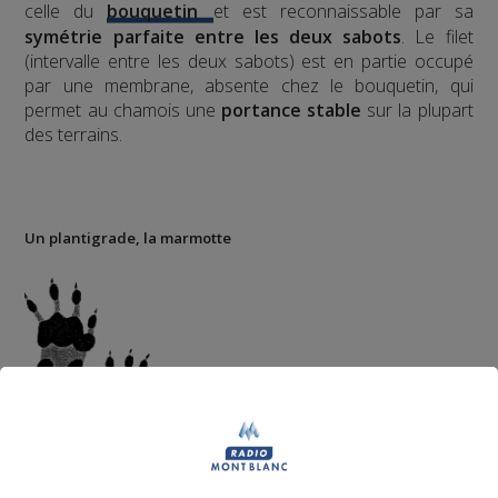
celle du
bouquetin
et est reconnaissable par sa
symétrie parfaite entre les deux sabots
. Le filet
(intervalle entre les deux sabots) est en partie occupé
par une membrane, absente chez le bouquetin, qui
permet au chamois une
portance stable
sur la plupart
des terrains.
Un plantigrade, la marmotte
Les traces de
marmotte
se
rapprochent de celles des lapins et des écureuils ;
déplacement par bonds caractéristiques, les pattes