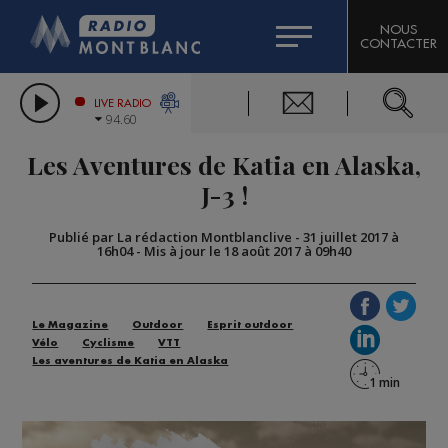
HOROSCOPE
CITIZEN MACHINERY
NOUS
CONTACTER
COMPAGNIE DU MONT-BLANC
LES CHRONIQUES DE L'EXPERT
GRAND MASSIF DOMAINES SKIABLES
LIVE RADIO
94.60
BORINI
Les Aventures de Katia en Alaska,
BIGARD
J-3 !
Publié par La rédaction Montblanclive
-
31 juillet 2017 à
16h04
-
Mis à jour le 18 août 2017 à 09h40
Le Magazine
Outdoor
Esprit outdoor
Vélo
Cyclisme
VTT
Les aventures de Katia en Alaska