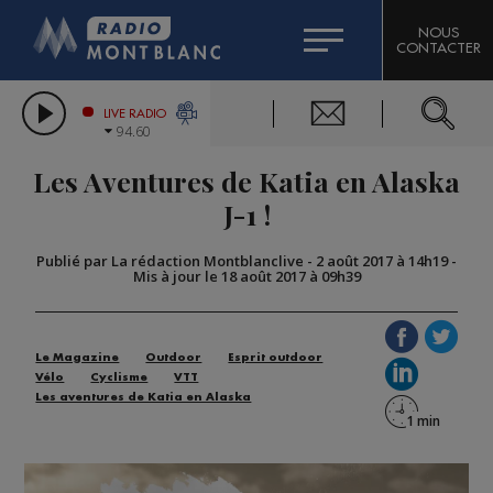
HOROSCOPE
CITIZEN MACHINERY
NOUS
CONTACTER
COMPAGNIE DU MONT-BLANC
LES CHRONIQUES DE L'EXPERT
GRAND MASSIF DOMAINES SKIABLES
LIVE RADIO
94.60
BORINI
Les Aventures de Katia en Alaska
BIGARD
J-1 !
Publié par La rédaction Montblanclive
-
2 août 2017 à 14h19
-
Mis à jour le 18 août 2017 à 09h39
Le Magazine
Outdoor
Esprit outdoor
Vélo
Cyclisme
VTT
Les aventures de Katia en Alaska