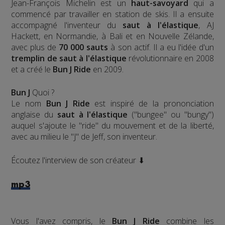
Jean-François Michelin est un
haut-savoyard
qui a
commencé par travailler en station de skis. Il a ensuite
accompagné l'inventeur du
saut à l'élastique
, AJ
Hackett, en Normandie, à Bali et en Nouvelle Zélande,
avec plus de
70 000 sauts
à son actif. Il a eu l'idée d'un
tremplin de saut à l'élastique
révolutionnaire en 2008
et a créé le
Bun J Ride
en 2009.
Bun J
Quoi ?
Le nom
Bun J Ride
est inspiré de la prononciation
anglaise du
saut à l'élastique
("bungee" ou "bungy")
auquel s'ajoute le "ride" du mouvement et de la liberté,
avec au milieu le "J" de Jeff, son inventeur.
Écoutez l'interview de son créateur ⬇
mp3
Vous l'avez compris, le
Bun J Ride
combine les