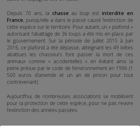
Depuis 70 ans, la
chasse
au loup est
interdite en
France
, puisqu’elle a dans le passé causé l’extinction de
cette espèce sur le territoire. Pour autant, un « plafond »
autorisant l’abattage de 36 loups a été mis en place par
le gouvernement. Sur la période de Juillet 2015 à Juin
2016, ce plafond a été dépassé, atteignant les 49 bêtes
abattues les chasseurs font passer la mort de ces
animaux comme « accidentelles » en évitant ainsi la
peine prévue par le code de l’environnement en 1996 (1
500 euros d’amende et un an de prison pour tout
contrevenant).
Aujourd’hui, de nombreuses associations se mobilisent
pour la protection de cette espèce, pour ne pas revivre
l’extinction des années passées.
Partager sur Facebook