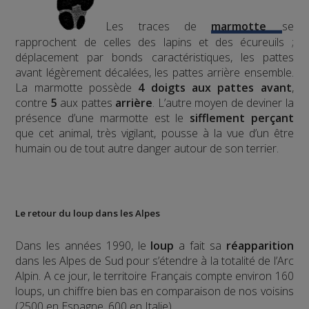
Les traces de
marmotte
se
rapprochent de celles des lapins et des écureuils ;
déplacement par bonds caractéristiques, les pattes
avant légèrement décalées, les pattes arrière ensemble.
La marmotte possède
4 doigts aux pattes avant
,
contre
5
aux pattes
arrière
.
L’autre moyen de deviner la
présence d’une marmotte est le
sifflement
perçant
que cet animal, très vigilant, pousse à la vue d’un être
humain ou de tout autre danger autour de son terrier.
Le retour du loup dans les Alpes
Dans les années 1990, le
loup
a fait sa
réapparition
dans les Alpes de Sud pour s’étendre à la totalité de l’Arc
Alpin. A ce jour, le territoire Français compte environ 160
loups, un chiffre bien bas en comparaison de nos voisins
(2500 en Espagne, 600 en Italie).