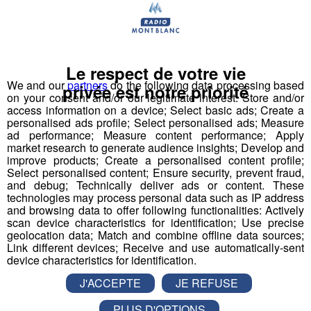
Partager sur Twitter
Le respect de votre vie
We and our
partners
do the following data processing based
privée est notre priorité
on your consent and/or our legitimate interest: Store and/or
access information on a device; Select basic ads; Create a
personalised ads profile; Select personalised ads; Measure
Testé Approuvé | Faites du Saut à
ad performance; Measure content performance; Apply
market research to generate audience insights; Develop and
l'élastique... en vélo avec Jessica !
improve products; Create a personalised content profile;
Select personalised content; Ensure security, prevent fraud,
Publié par La rédaction Montblanclive
-
27 juin 2018 à 10h00
and debug; Technically deliver ads or content. These
-
Mis à jour le 16 août 2018 à 15h34
technologies may process personal data such as IP address
and browsing data to offer following functionalities: Actively
scan device characteristics for identification; Use precise
geolocation data; Match and combine offline data sources;
Link different devices; Receive and use automatically-sent
Le Magazine
Radio Mont Blanc
Animation
device characteristics for identification.
La Matinale des Super Lève-Tôt
Découverte
J'ACCEPTE
JE REFUSE
PLUS D'OPTIONS