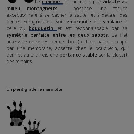
Le
chamois
est l’animal le plus
adapté au
milieu montagneux
. Il possède une faculté
exceptionnelle à se cacher, à sauter et à dévaler des
pentes vertigineuses. Son
empreinte
est
similaire
à
celle du
bouquetin
et est reconnaissable par sa
symétrie parfaite entre les deux sabots
. Le filet
(intervalle entre les deux sabots) est en partie occupé
par une membrane, absente chez le bouquetin, qui
permet au chamois une
portance stable
sur la plupart
des terrains.
Un plantigrade, la marmotte