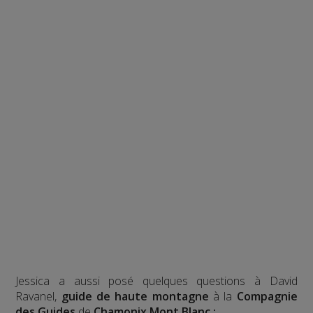
Jessica a aussi posé quelques questions à David
Ravanel,
guide de haute montagne
à la
Compagnie
des Guides
de
Chamonix Mont Blanc :