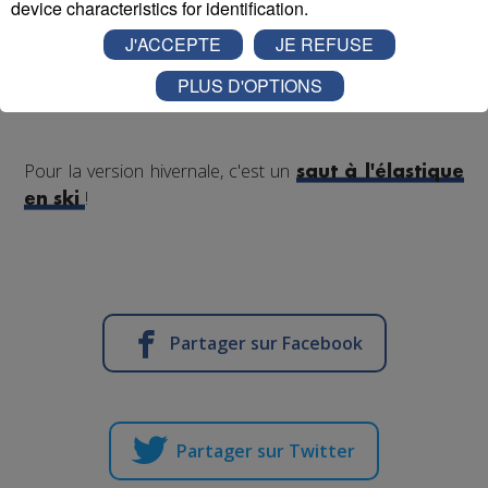
device characteristics for identification.
d'agréments, de vérifications ont été nécessaires pour
obtenir l'autorisation d'ouverture au public du premier
J'ACCEPTE
JE REFUSE
tremplin de saut à l'élastique
au monde.
PLUS D'OPTIONS
Pour la version hivernale, c'est un
saut à l'élastique
!
en ski
Partager sur Facebook
Partager sur Twitter