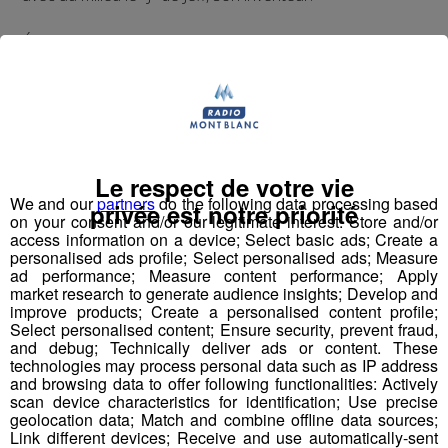
Écoutez l'interview de son créateur ⬇
mp3
Vous l'avez compris, le
Bun J Ride
combine les
Le respect de votre vie
techniques du
saut de tremplin
, du
saut à l'élastique
We and our
partners
do the following data processing based
privée est notre priorité
et de la
tyrolienne
. Le sauteur est équipé à la taille d'un
on your consent and/or our legitimate interest: Store and/or
harnais relié, de chaque côté, à deux
élastiques
access information on a device; Select basic ads; Create a
personalised ads profile; Select personalised ads; Measure
mobiles
. Placé en haut du
tremplin
sur l'accessoire
ad performance; Measure content performance; Apply
d'envol de son choix, le sauteur effectue une prise d'élan
market research to generate audience insights; Develop and
d'environ 30 mètres qui débouche sur un vide de 40
improve products; Create a personalised content profile;
mètres. Le saut s'effectue retenu par les deux
Select personalised content; Ensure security, prevent fraud,
and debug; Technically deliver ads or content. These
élastiques
qui accompagnent la trajectoire du sauteur.
technologies may process personal data such as IP address
Le système se bloque et une fois le sauteur stabilisé,
and browsing data to offer following functionalities: Actively
nous le redescendons en
tyrolienne
jusqu'au sol.
scan device characteristics for identification; Use precise
geolocation data; Match and combine offline data sources;
Link different devices; Receive and use automatically-sent
​Deux ans d'études, de tests, d'homologations,