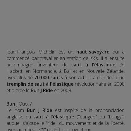
Jean-François Michelin est un
haut-savoyard
qui a
commencé par travailler en station de skis. Il a ensuite
accompagné l'inventeur du
saut à l'élastique
, AJ
Hackett, en Normandie, à Bali et en Nouvelle Zélande,
avec plus de
70 000 sauts
à son actif. Il a eu l'idée d'un
tremplin de saut à l'élastique
révolutionnaire en 2008
et a créé le
Bun J Ride
en 2009.
Bun J
Quoi ?
Le nom
Bun J Ride
est inspiré de la prononciation
anglaise du
saut à l'élastique
("bungee" ou "bungy")
auquel s'ajoute le "ride" du mouvement et de la liberté,
avec au milieu le "J" de Jeff, son inventeur.