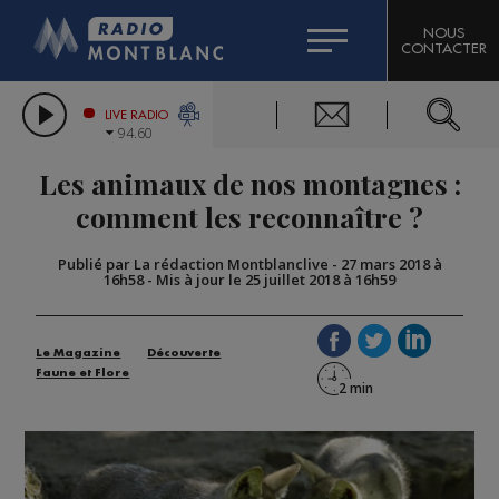
HOROSCOPE
CITIZEN MACHINERY
NOUS
CONTACTER
COMPAGNIE DU MONT-BLANC
LES CHRONIQUES DE L'EXPERT
GRAND MASSIF DOMAINES SKIABLES
LIVE RADIO
94.60
BORINI
Les animaux de nos montagnes :
BIGARD
comment les reconnaître ?
Publié par La rédaction Montblanclive
-
27 mars 2018 à
16h58
-
Mis à jour le 25 juillet 2018 à 16h59
Le Magazine
Découverte
Faune et Flore