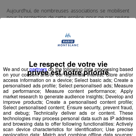
Aujourd’hui, de nombreuses associations se mobilisent
pour la protection de cette espèce, pour ne pas revivre
l’extinction des années passées.
Partager sur Facebook
Le respect de votre vie
We and our
partners
do the following data processing based
privée est notre priorité
on your consent and/or our legitimate interest: Store and/or
Partager sur Twitter
access information on a device; Select basic ads; Create a
personalised ads profile; Select personalised ads; Measure
ad performance; Measure content performance; Apply
market research to generate audience insights; Develop and
improve products; Create a personalised content profile;
Select personalised content; Ensure security, prevent fraud,
Testé Approuvé | Faites du Saut à
and debug; Technically deliver ads or content. These
l'élastique... en vélo avec Jessica !
technologies may process personal data such as IP address
and browsing data to offer following functionalities: Actively
scan device characteristics for identification; Use precise
Publié par La rédaction Montblanclive
-
27 juin 2018 à 10h00
geolocation data; Match and combine offline data sources;