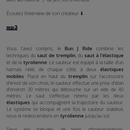
Écoutez l'interview de son créateur ⬇
mp3
Vous l'avez compris, le
Bun J Ride
combine les
techniques du
saut de tremplin
, du
saut à l'élastique
et de la
tyrolienne
. Le sauteur est équipé à la taille d'un
harnais relié, de chaque côté, à deux
élastiques
mobiles
. Placé en haut du
tremplin
sur l'accessoire
d'envol de son choix, le sauteur effectue une prise d'élan
d'environ 30 mètres qui débouche sur un vide de 40
mètres. Le saut s'effectue retenu par les deux
élastiques
qui accompagnent la trajectoire du sauteur.
Le système se bloque et une fois le sauteur stabilisé,
nous le redescendons en
tyrolienne
jusqu'au sol.
​Deux ans d'études, de tests, d'homologations,