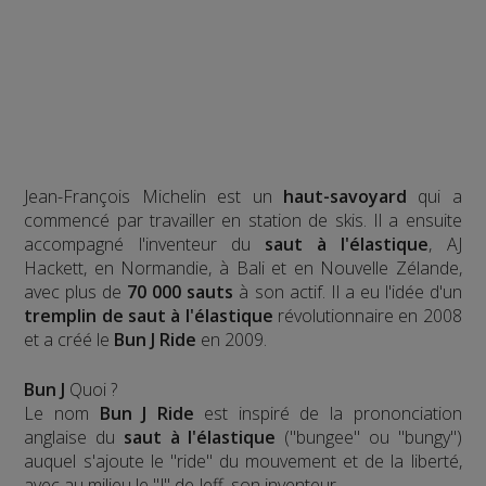
Jean-François Michelin est un
haut-savoyard
qui a
commencé par travailler en station de skis. Il a ensuite
accompagné l'inventeur du
saut à l'élastique
, AJ
Hackett, en Normandie, à Bali et en Nouvelle Zélande,
avec plus de
70 000 sauts
à son actif. Il a eu l'idée d'un
tremplin de saut à l'élastique
révolutionnaire en 2008
et a créé le
Bun J Ride
en 2009.
Bun J
Quoi ?
Le nom
Bun J Ride
est inspiré de la prononciation
anglaise du
saut à l'élastique
("bungee" ou "bungy")
auquel s'ajoute le "ride" du mouvement et de la liberté,
avec au milieu le "J" de Jeff, son inventeur.