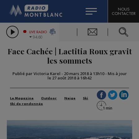
HOROSCOPE
CITIZEN MACHINERY
NOUS
CONTACTER
COMPAGNIE DU MONT-BLANC
LES CHRONIQUES DE L'EXPERT
GRAND MASSIF DOMAINES SKIABLES
LIVE RADIO
94.60
BORINI
Face Cachée | Laetitia Roux gravit
BIGARD
les sommets
Publié par Victoria Karel
-
20 mars 2018 à 13h10
-
Mis à jour
le 27 août 2018 à 16h42
Le Magazine
Outdoor
Neige
Ski
Ski de randonnée