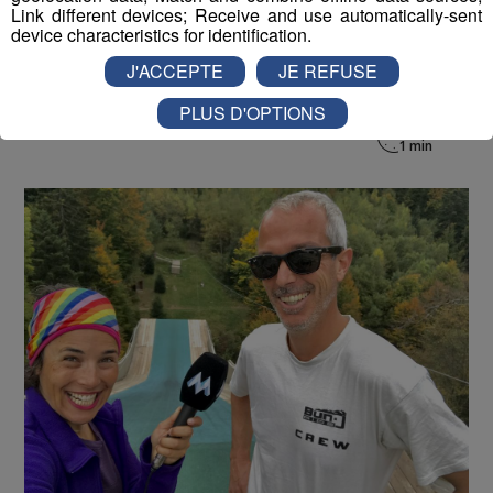
-
Mis à jour le 16 août 2018 à 15h34
Link different devices; Receive and use automatically-sent
device characteristics for identification.
J'ACCEPTE
JE REFUSE
Le Magazine
Radio Mont Blanc
Animation
PLUS D'OPTIONS
La Matinale des Super Lève-Tôt
Découverte