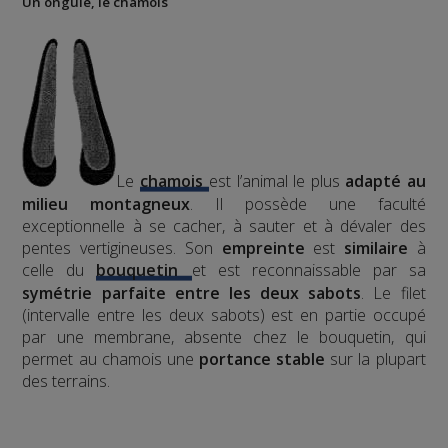
Un ongulé, le chamois
Le
chamois
est l’animal le plus
adapté au
milieu montagneux
. Il possède une faculté
exceptionnelle à se cacher, à sauter et à dévaler des
pentes vertigineuses. Son
empreinte
est
similaire
à
celle du
bouquetin
et est reconnaissable par sa
symétrie parfaite entre les deux sabots
. Le filet
(intervalle entre les deux sabots) est en partie occupé
par une membrane, absente chez le bouquetin, qui
permet au chamois une
portance stable
sur la plupart
des terrains.