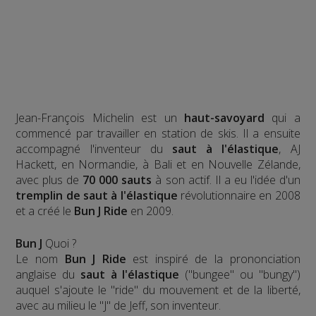
Jean-François Michelin est un
haut-savoyard
qui a
commencé par travailler en station de skis. Il a ensuite
accompagné l'inventeur du
saut à l'élastique
, AJ
Hackett, en Normandie, à Bali et en Nouvelle Zélande,
avec plus de
70 000 sauts
à son actif. Il a eu l'idée d'un
tremplin de saut à l'élastique
révolutionnaire en 2008
et a créé le
Bun J Ride
en 2009.
Bun J
Quoi ?
Le nom
Bun J Ride
est inspiré de la prononciation
anglaise du
saut à l'élastique
("bungee" ou "bungy")
auquel s'ajoute le "ride" du mouvement et de la liberté,
avec au milieu le "J" de Jeff, son inventeur.