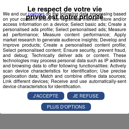
Un plantigrade, la marmotte
Le respect de votre vie
We and our
partners
do the following data processing based
privée est notre priorité
on your consent and/or our legitimate interest: Store and/or
access information on a device; Select basic ads; Create a
personalised ads profile; Select personalised ads; Measure
ad performance; Measure content performance; Apply
market research to generate audience insights; Develop and
improve products; Create a personalised content profile;
Select personalised content; Ensure security, prevent fraud,
and debug; Technically deliver ads or content. These
Les traces de
marmotte
se
technologies may process personal data such as IP address
rapprochent de celles des lapins et des écureuils ;
and browsing data to offer following functionalities: Actively
scan device characteristics for identification; Use precise
déplacement par bonds caractéristiques, les pattes
geolocation data; Match and combine offline data sources;
avant légèrement décalées, les pattes arrière ensemble.
Link different devices; Receive and use automatically-sent
La marmotte possède
4 doigts aux pattes avant
,
device characteristics for identification.
contre
5
aux pattes
arrière
.
L’autre moyen de deviner la
J'ACCEPTE
JE REFUSE
présence d’une marmotte est le
sifflement
perçant
que cet animal, très vigilant, pousse à la vue d’un être
PLUS D'OPTIONS
humain ou de tout autre danger autour de son terrier.