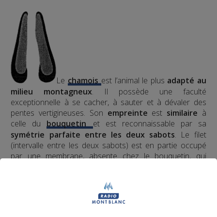
Le
chamois
est l’animal le plus
adapté au
milieu montagneux
. Il possède une faculté
exceptionnelle à se cacher, à sauter et à dévaler des
pentes vertigineuses. Son
empreinte
est
similaire
à
celle du
bouquetin
et est reconnaissable par sa
symétrie parfaite entre les deux sabots
. Le filet
(intervalle entre les deux sabots) est en partie occupé
par une membrane, absente chez le bouquetin, qui
permet au chamois une
portance stable
sur la plupart
des terrains.