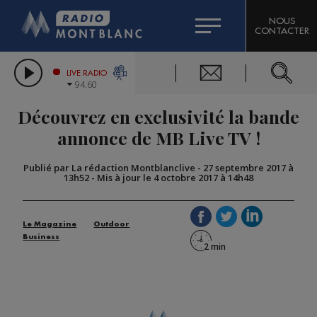
HOROSCOPE
CITIZEN MACHINERY
NOUS
CONTACTER
COMPAGNIE DU MONT-BLANC
LES CHRONIQUES DE L'EXPERT
GRAND MASSIF DOMAINES SKIABLES
LIVE RADIO
94.60
BORINI
Découvrez en exclusivité la bande
BIGARD
annonce de MB Live TV !
Publié par La rédaction Montblanclive
-
27 septembre 2017 à
13h52
-
Mis à jour le 4 octobre 2017 à 14h48
Le Magazine
Outdoor
Business