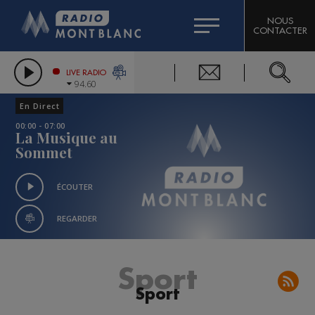
HOROSCOPE
CITIZEN MACHINERY
NOUS
CONTACTER
COMPAGNIE DU MONT-BLANC
LES CHRONIQUES DE L'EXPERT
GRAND MASSIF DOMAINES SKIABLES
LIVE RADIO
94.60
BORINI
En Direct
BIGARD
00:00 - 07:00
La Musique au
Sommet
ÉCOUTER
REGARDER
Sport
Sport