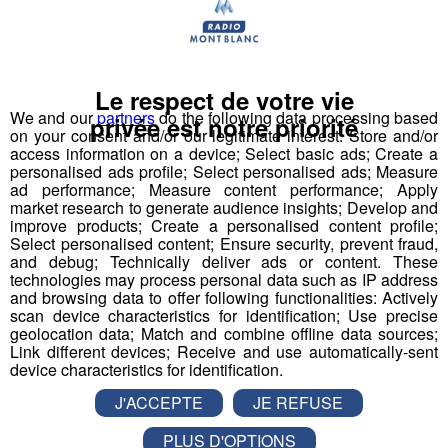
longue série noire, les Pionniers
de Chamonix remontent la pente
La nouvelle année réussit aux Pionniers de
Chamonix.
Le respect de votre vie
We and our
partners
do the following data processing based
privée est notre priorité
Sport
on your consent and/or our legitimate interest: Store and/or
access information on a device; Select basic ads; Create a
personalised ads profile; Select personalised ads; Measure
ad performance; Measure content performance; Apply
market research to generate audience insights; Develop and
improve products; Create a personalised content profile;
Select personalised content; Ensure security, prevent fraud,
and debug; Technically deliver ads or content. These
technologies may process personal data such as IP address
and browsing data to offer following functionalities: Actively
scan device characteristics for identification; Use precise
geolocation data; Match and combine offline data sources;
Link different devices; Receive and use automatically-sent
device characteristics for identification.
J'ACCEPTE
JE REFUSE
PLUS D'OPTIONS