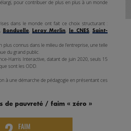
élargi, pour contribuer de plus en plus à un monde
ises dans le monde ont fait ce choix structurant :
,
,
,
,
Bonduelle
Leroy Merlin
le CNES
Saint-
 plus connus dans le milieu de l’entreprise, une telle
e du grand public.
e-Harris Interactive, datant de juin 2020, seuls 15
 que sont les ODD.
tion à une démarche de pédagogie en présentant ces
s de pauvreté / faim « zéro »