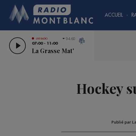
ACCUEIL
R
94.60
LIVE RADIO
07:00 - 11:00
La Grasse Mat'
Hockey su
Publié par L