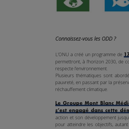
Connaissez-vous les ODD ?
L’ONU a créé un programme de
1
permettront, à l’horizon 2030, de co
respecte l’environnement.
Plusieurs thématiques sont abordée
pauvreté, en passant par la préserva
réchauffement climatique.
Le Groupe Mont Blanc Média
s’est engagé dans cette dé
action et son développement jusqu'
pour atteindre les objectifs, auta