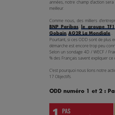
années, notre champ d’action sera 
meilleur.
Comme nous, des milliers d’entrepr
,
BNP Paribas
le groupe TF1
,
...
Gobain
AG2R La Mondiale
Pourtant, si ces ODD sont de plus en
démarche est encore trop peu connu
Selon un sondage 4D / WECF / Franc
% des Français savent expliquer ce
C’est pourquoi nous lions notre ac
17 Objectifs.
ODD numéro 1 et 2 : Pa