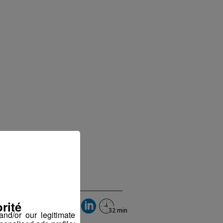
rité
nd/or our legitimate