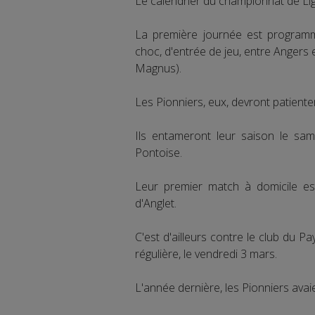
Le calendrier du championnat de Li
La première journée est program
choc, d'entrée de jeu, entre Angers e
Magnus).
Les Pionniers, eux, devront patiente
Ils entameront leur saison le sa
Pontoise.
Leur premier match à domicile es
d'Anglet.
C'est d'ailleurs contre le club du P
régulière, le vendredi 3 mars.
L'année dernière, les Pionniers avai