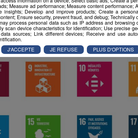
r access information on a device; Select basic ads; Create a per
 ads; Measure ad performance; Measure content performance; A
e insights; Develop and improve products; Create a personali
ontent; Ensure security, prevent fraud, and debug; Technically d
ay process personal data such as IP address and browsing da
vely scan device characteristics for identification; Use precise g
 data sources; Link different devices; Receive and use autom
ntification.
J'ACCEPTE
JE REFUSE
PLUS D'OPTIONS