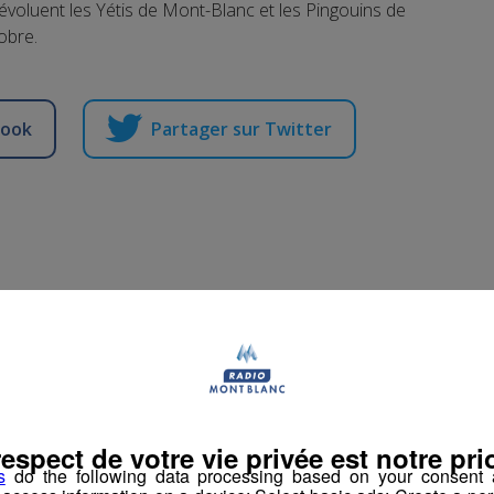
voluent les Yétis de Mont-Blanc et les Pingouins de
obre.
book
Partager sur Twitter
Le guide des ODD
-
25 septembre 2023 à 12h14
-
Mis à jour le 6 février 2024 à 17h39
respect de votre vie privée est notre prio
rs
s
do the following data processing based on your consent a