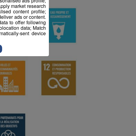
sonalised ads profile;
pply market research
sed content profile;
eliver ads or content.
ta to offer following
eolocation data; Match
atically-sent device