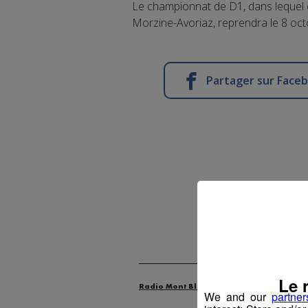
Le championnat de D1, dans lequel é
Morzine-Avoriaz, reprendra le 8 oct
Partager sur Face
Le 
Radio Mont Blanc
Actus
Les Dossie
We and our
partner