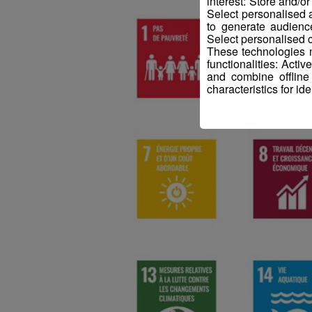
interest: Store and/o
Select personalised
to generate audienc
Select personalised c
These technologies m
functionalities: Acti
and combine offline
characteristics for ide