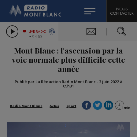
HOROSCOPE
CITIZEN MACHINERY
NOUS
CONTACTER
COMPAGNIE DU MONT-BLANC
LES CHRONIQUES DE L'EXPERT
GRAND MASSIF DOMAINES SKIABLES
LIVE RADIO
94.60
BORINI
Mont Blanc : l'ascension par la
BIGARD
voie normale plus difficile cette
année
Publié par La Rédaction Radio Mont Blanc
-
3 juin 2022 à
09h31
Radio Mont Blanc
Actus
Sport