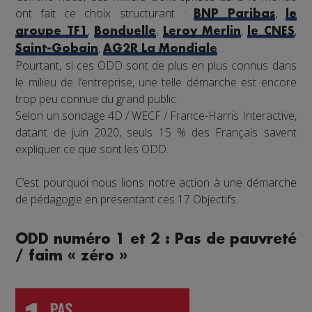
ont fait ce choix structurant :
,
BNP Paribas
le
,
,
,
,
groupe TF1
Bonduelle
Leroy Merlin
le CNES
,
...
Saint-Gobain
AG2R La Mondiale
Pourtant, si ces ODD sont de plus en plus connus dans
le milieu de l’entreprise, une telle démarche est encore
trop peu connue du grand public.
Selon un sondage 4D / WECF / France-Harris Interactive,
datant de juin 2020, seuls 15 % des Français savent
expliquer ce que sont les ODD.
C’est pourquoi nous lions notre action à une démarche
de pédagogie en présentant ces 17 Objectifs.
ODD numéro 1 et 2 : Pas de pauvreté
/ faim « zéro »