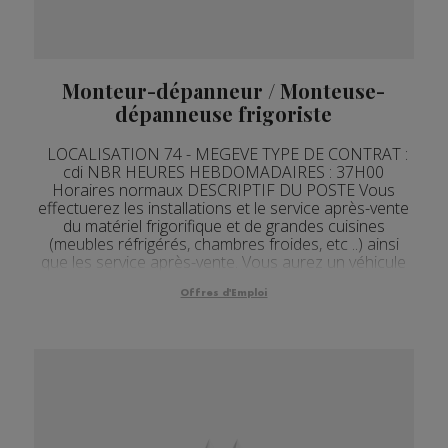
Monteur-dépanneur / Monteuse-
dépanneuse frigoriste
LOCALISATION 74 - MEGEVE TYPE DE CONTRAT :
cdi NBR HEURES HEBDOMADAIRES : 37H00
Horaires normaux DESCRIPTIF DU POSTE Vous
effectuerez les installations et le service après-vente
du matériel frigorifique et de grandes cuisines
(meubles réfrigérés, chambres froides, etc ..) ainsi
que les service après-vente. Vous aurez un véhicule
de fonction équipé avec téléphone. Déplacements
sur un sec...
Offres d'Emploi