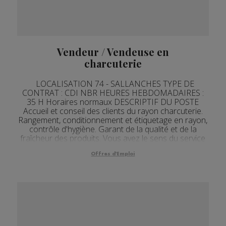
Vendeur / Vendeuse en
charcuterie
LOCALISATION 74 - SALLANCHES TYPE DE
CONTRAT : CDI NBR HEURES HEBDOMADAIRES :
35 H Horaires normaux DESCRIPTIF DU POSTE
Accueil et conseil des clients du rayon charcuterie.
Rangement, conditionnement et étiquetage en rayon,
contrôle d'hygiène. Garant de la qualité et de la
fraîcheur des produits. Vous avez le sens du service
client, rigoureux et organisé et avez l'esprit d'initiative.
U...
Offres d'Emploi