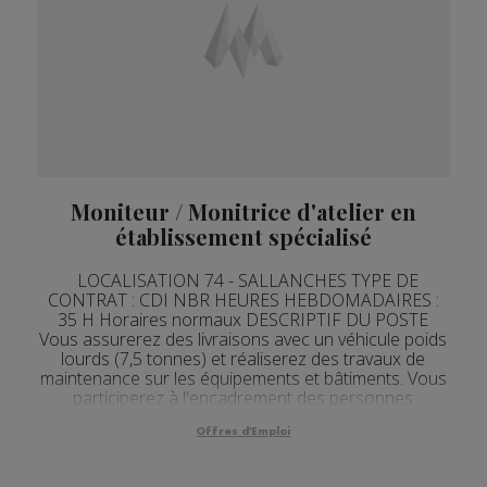
Moniteur / Monitrice d'atelier en
établissement spécialisé
LOCALISATION 74 - SALLANCHES TYPE DE
CONTRAT : CDI NBR HEURES HEBDOMADAIRES :
35 H Horaires normaux DESCRIPTIF DU POSTE
Vous assurerez des livraisons avec un véhicule poids
lourds (7,5 tonnes) et réaliserez des travaux de
maintenance sur les équipements et bâtiments. Vous
participerez à l'encadrement des personnes
handicapées accueillies dans le cadre de leur
insertion professionnelle. ...
Offres d'Emploi