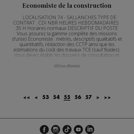
Economiste de la construction
LOCALISATION 74 - SALLANCHES TYPE DE
CONTRAT : CDI NBR HEURES HEBDOMADAIRES :
35 H Horaires normaux DESCRIPTIF DU POSTE
Vous assurez la gamme complète des missions
d'un(e) Économiste : métrés, descriptifs qualitatifs et
quantitatifs, rédaction des CCTP ainsi que les
estimations du coût des travaux TCE (sauf fluides).
Vous devez établir les dossiers de consultation et
participer ...
Offres d'Emploi
<<
<
53
54
55
56
57
>
>>