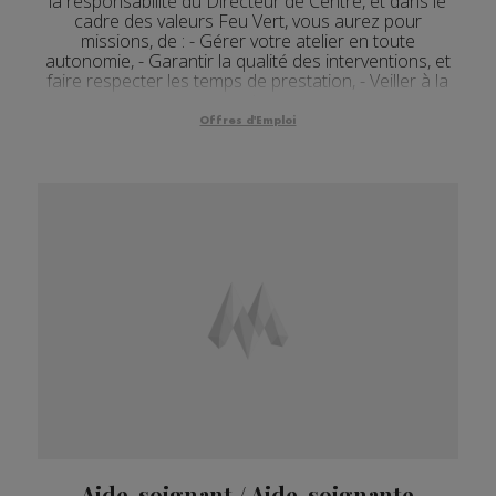
la responsabilité du Directeur de Centre, et dans le
cadre des valeurs Feu Vert, vous aurez pour
missions, de : - Gérer votre atelier en toute
autonomie, - Garantir la qualité des interventions, et
faire respecter les temps de prestation, - Veiller à la
mot...
Offres d'Emploi
Aide-soignant / Aide-soignante