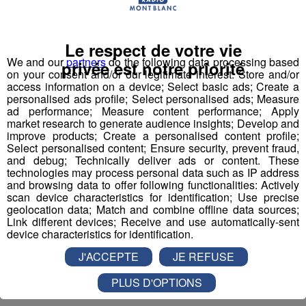
chargé(e) d'organiser et d'optimiser l'activité
commerciale de votre secteur avec vos équipes pour
atteindre les objectifs fixés par le Direction. Détails
des fonctions: - commerciales (gérer et superviser
Le respect de votre vie
l'approvisionnement, la réception, la mise en rayon,
We and our
partners
do the following data processing based
privée est notre priorité
l'ani...
on your consent and/or our legitimate interest: Store and/or
access information on a device; Select basic ads; Create a
Offres d'Emploi
personalised ads profile; Select personalised ads; Measure
ad performance; Measure content performance; Apply
market research to generate audience insights; Develop and
improve products; Create a personalised content profile;
Select personalised content; Ensure security, prevent fraud,
and debug; Technically deliver ads or content. These
technologies may process personal data such as IP address
and browsing data to offer following functionalities: Actively
scan device characteristics for identification; Use precise
geolocation data; Match and combine offline data sources;
Link different devices; Receive and use automatically-sent
device characteristics for identification.
J'ACCEPTE
JE REFUSE
PLUS D'OPTIONS