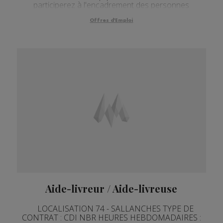
participerez à l'encadrement des personnes
handicapées accueillies dans le cadre de leur
insertion professionnelle. ...
Offres d'Emploi
Aide-livreur / Aide-livreuse
LOCALISATION 74 - SALLANCHES TYPE DE
CONTRAT : CDI NBR HEURES HEBDOMADAIRES :