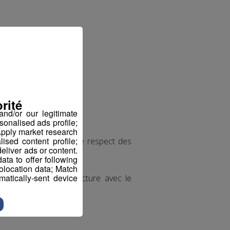
liaire de puériculture,
rité
nd/or our legitimate
sonalised ads profile;
pply market research
sed content profile;
avez la gestion dans le respect des
eliver ads or content.
ta to offer following
eolocation data; Match
atically-sent device
édagogique de la structure avec le