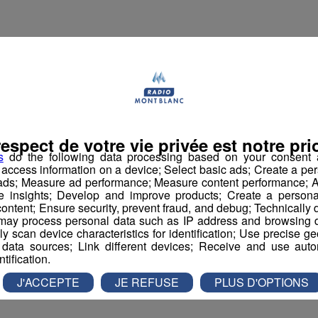
H Horaires normaux
 équipe de professionnels de la petite enfance en tant qu'auxi
 l'enfant et de sa famille dans un lieu de première éducation.
oins apportés aux enfants accueillis et veillez à la sécurité,
respect de votre vie privée est notre prio
ice vous devez vérifier l'hygiène et le bien-être de chacun.
s
do the following data processing based on your consent a
r access information on a device; Select basic ads; Create a per
 ads; Measure ad performance; Measure content performance; A
e insights; Develop and improve products; Create a personali
giques, ludiques et affectifs du groupe d enfant dont vous 
ontent; Ensure security, prevent fraud, and debug; Technically d
.
ay process personal data such as IP address and browsing da
vely scan device characteristics for identification; Use precise g
 data sources; Link different devices; Receive and use autom
ise en œuvre et à l’évolution du projet d’établissement et p
ntification.
e.
J'ACCEPTE
JE REFUSE
PLUS D'OPTIONS