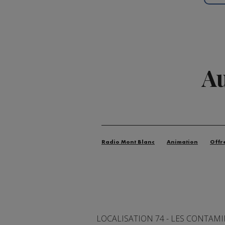
Au
Radio Mont Blanc
Animation
Offr
LOCALISATION 74 - LES CONTAM