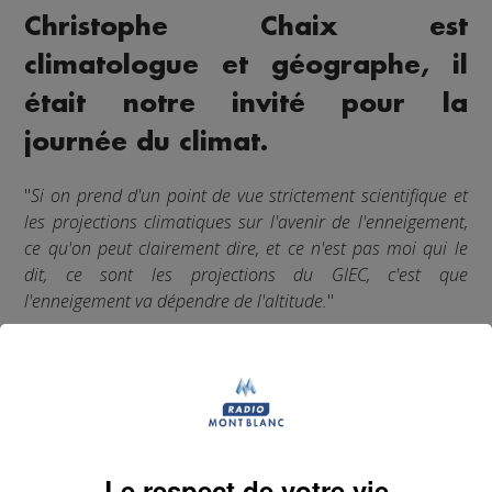
Christophe Chaix est
climatologue et géographe, il
était notre invité pour la
journée du climat.
"
Si on prend d'un point de vue strictement scientifique et
les projections climatiques sur l'avenir de l'enneigement,
ce qu'on peut clairement dire, et ce n'est pas moi qui le
dit, ce sont les projections du GIEC, c'est que
l'enneigement va dépendre de l'altitude.
"
Christophe Chaix, climatologue et géographe, était notre
invité à l'occasion de la journée mondiale du climat. Avec
lui, nous avons fait le point sur les conséquences du
réchauffement climatique, en particulier sur la montagne.
🏔️
Le respect de votre vie