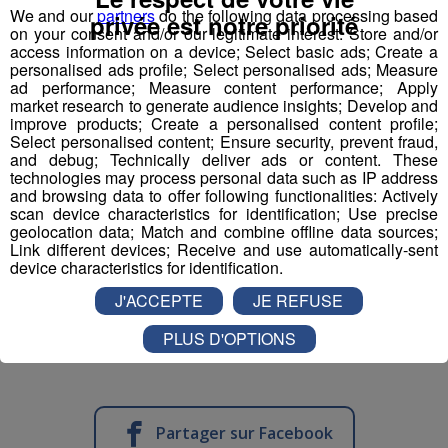
We and our
partners
do the following data processing based
privée est notre priorité
on your consent and/or our legitimate interest: Store and/or
access information on a device; Select basic ads; Create a
personalised ads profile; Select personalised ads; Measure
ad performance; Measure content performance; Apply
market research to generate audience insights; Develop and
improve products; Create a personalised content profile;
Select personalised content; Ensure security, prevent fraud,
and debug; Technically deliver ads or content. These
technologies may process personal data such as IP address
and browsing data to offer following functionalities: Actively
scan device characteristics for identification; Use precise
geolocation data; Match and combine offline data sources;
Link different devices; Receive and use automatically-sent
device characteristics for identification.
J'ACCEPTE
JE REFUSE
PLUS D'OPTIONS
Partager sur Facebook