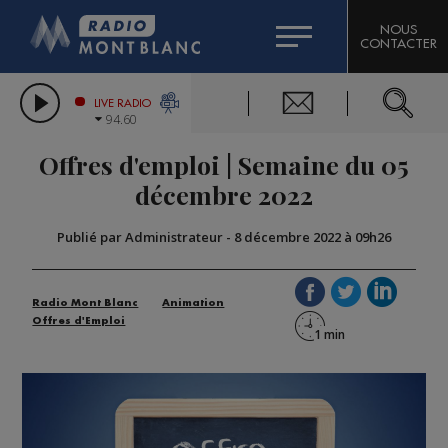
HOROSCOPE
CITIZEN MACHINERY
NOUS
CONTACTER
COMPAGNIE DU MONT-BLANC
LES CHRONIQUES DE L'EXPERT
GRAND MASSIF DOMAINES SKIABLES
LIVE RADIO
94.60
BORINI
Offres d'emploi | Semaine du 05
BIGARD
décembre 2022
Publié par Administrateur
-
8 décembre 2022 à 09h26
Radio Mont Blanc
Animation
Offres d'Emploi