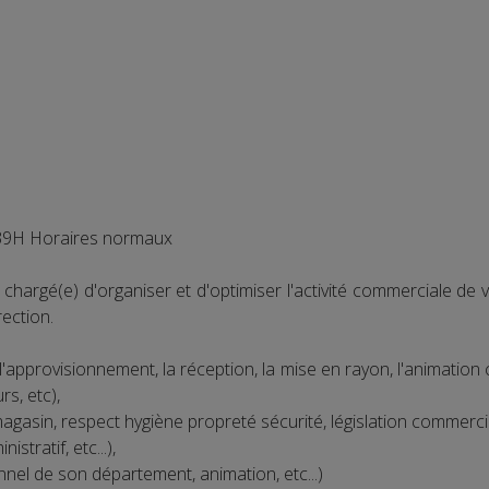
H Horaires normaux
rgé(e) d'organiser et d'optimiser l'activité commerciale de 
rection.
'approvisionnement, la réception, la mise en rayon, l'animation co
rs, etc),
gasin, respect hygiène propreté sécurité, législation commerciale
stratif, etc...),
el de son département, animation, etc...)