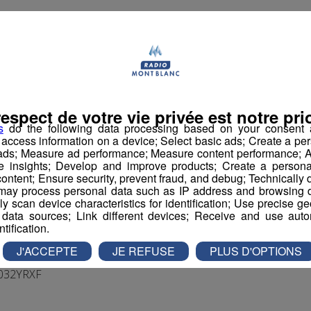
H Horaires normaux
respect de votre vie privée est notre prio
s
do the following data processing based on your consent a
r access information on a device; Select basic ads; Create a per
restaurant traditionnel et un snack (200 à 250 desserts du jour p
 ads; Measure ad performance; Measure content performance; A
esserts pour le restaurant.
e insights; Develop and improve products; Create a personali
ontent; Ensure security, prevent fraud, and debug; Technically d
ay process personal data such as IP address and browsing da
utorat d'une apprentie en 1ère année CAP Pâtisserie.
vely scan device characteristics for identification; Use precise g
s de manière autonome.
 data sources; Link different devices; Receive and use autom
ir avec l'employeur.
ntification.
J'ACCEPTE
JE REFUSE
PLUS D'OPTIONS
032YRXF