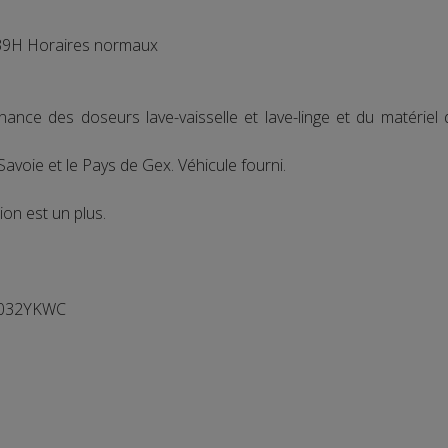
H Horaires normaux
ance des doseurs lave-vaisselle et lave-linge et du matériel
avoie et le Pays de Gex. Véhicule fourni.
ion est un plus.
 032YKWC