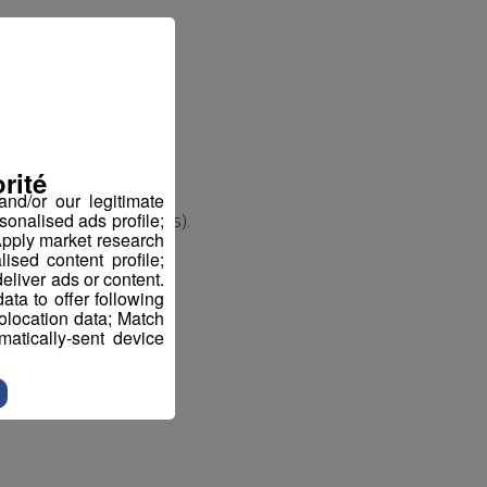
rité
nd/or our legitimate
sonalised ads profile;
our les 2 établissements).
pply market research
sed content profile;
eliver ads or content.
ta to offer following
eolocation data; Match
atically-sent device