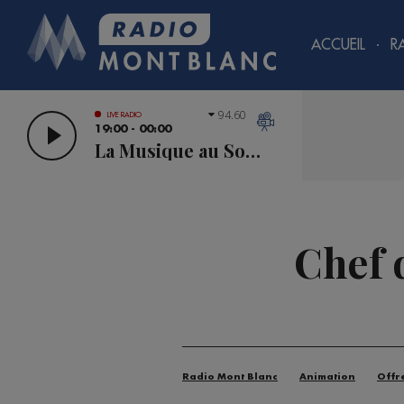
ACCUEIL
R
94.60
LIVE RADIO
19:00 - 00:00
La Musique au Sommet
Chef 
Radio Mont Blanc
Animation
Offr