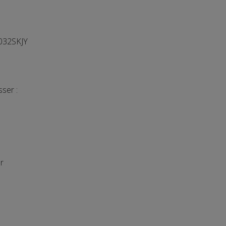
032SKJY
ser :
r