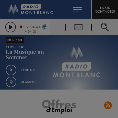
HOROSCOPE
CITIZEN MACHINERY
NOUS
CONTACTER
COMPAGNIE DU MONT-BLANC
LES CHRONIQUES DE L'EXPERT
GRAND MASSIF DOMAINES SKIABLES
LIVE RADIO
94.60
BORINI
En Direct
BIGARD
11:00 - 00:00
La Musique au
Sommet
ÉCOUTER
REGARDER
Offres
d'Emploi