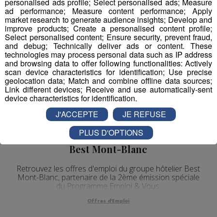
personalised ads profile; Select personalised ads; Measure
ad performance; Measure content performance; Apply
market research to generate audience insights; Develop and
improve products; Create a personalised content profile;
Select personalised content; Ensure security, prevent fraud,
and debug; Technically deliver ads or content. These
technologies may process personal data such as IP address
and browsing data to offer following functionalities: Actively
scan device characteristics for identification; Use precise
geolocation data; Match and combine offline data sources;
Link different devices; Receive and use automatically-sent
device characteristics for identification.
J'ACCEPTE
JE REFUSE
PLUS D'OPTIONS
Emploi & Vous | Offres d'Emploi -
Best Mont-Blanc
Retrouvez les offres d'emploi du groupe hôtelier Best
Mont-Blanc, partenaire de la 2ème émission spéciale
du Programme Emploi & Vous.
Offres d'Emploi