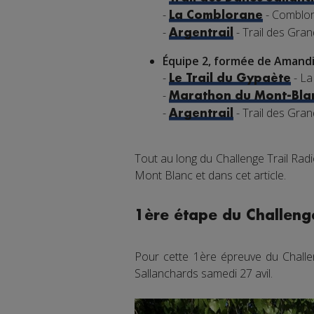
-
- Comblor
La Comblorane
-
- Trail des Gra
Argentrail
Équipe 2, formée de Amandi
-
- La
Le Trail du Gypaète
-
Marathon du Mont-Bla
-
- Trail des Gra
Argentrail
Tout au long du Challenge Trail Rad
Mont Blanc et dans cet article.
1ère étape du Challenge
Pour cette 1ère épreuve du Challen
Sallanchards samedi 27 avil.