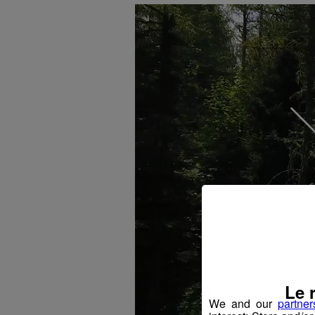
Le 
We and our
partner