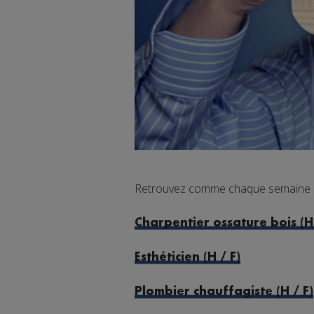
Retrouvez comme chaque semaine de
Charpentier ossature bois (H 
Esthéticien (H / F)
Plombier chauffagiste (H / F)