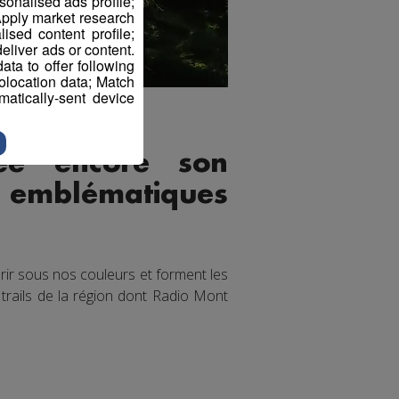
sonalised ads profile;
pply market research
sed content profile;
eliver ads or content.
ta to offer following
eolocation data; Match
atically-sent device
ée encore son
ls emblématiques
ir sous nos couleurs et forment les
trails de la région dont Radio Mont