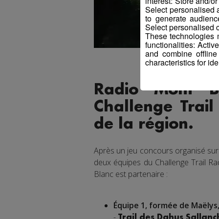
interest: Store and/o
Select personalised
to generate audienc
Select personalised c
These technologies m
functionalities: Acti
and combine offline
characteristics for ide
Radio Mont B
Challenge Trail
de la région.
Après un jeu concours organisé sur
deux équipes du Challenge Trail Ra
Blanc est partenaire :
Équipe 1, formée de Maëlys
-
Trail des Dahus Sallan