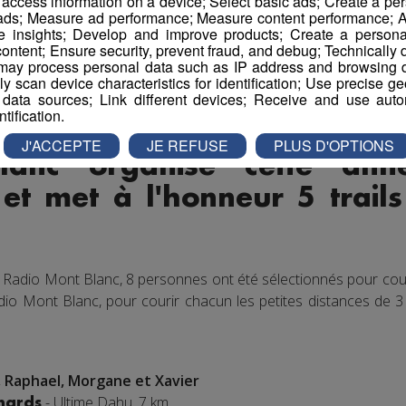
r access information on a device; Select basic ads; Create a per
 ads; Measure ad performance; Measure content performance; A
e insights; Develop and improve products; Create a personali
ontent; Ensure security, prevent fraud, and debug; Technically d
ay process personal data such as IP address and browsing da
vely scan device characteristics for identification; Use precise g
 data sources; Link different devices; Receive and use autom
ntification.
J'ACCEPTE
JE REFUSE
PLUS D'OPTIONS
lanc organise cette ann
 et met à l'honneur 5 trai
 Radio Mont Blanc, 8 personnes ont été sélectionnés pour cour
dio Mont Blanc, pour courir chacun les petites distances de 3 
, Raphael, Morgane et Xavier
- Ultime Dahu, 7 km
chards