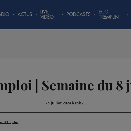
LIVE
ECO
ADIO
ACTUS
PODCASTS
VIDÉO
TREMPLIN
mploi | Semaine du 8 j
-
9 juillet 2024 à 09h25
es d'Emploi