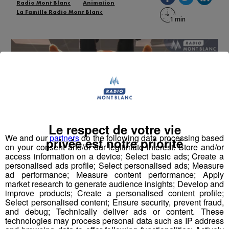
Radio Mont Blanc
Animation
La Famille Radio Mont Blanc
Le respect de votre vie
We and our
partners
do the following data processing based
privée est notre priorité
on your consent and/or our legitimate interest: Store and/or
"Je suis là pour vous accueillir dès votre arrivée à la
access information on a device; Select basic ads; Create a
personalised ads profile; Select personalised ads; Measure
patinoire, et pour vous divertir pendant les tiers-temps."
ad performance; Measure content performance; Apply
Chamy Les Pionniers
a hâte de vous retrouver ce soir
-
market research to generate audience insights; Develop and
improve products; Create a personalised content profile;
20h
Patinoire Richard Bozon.
Select personalised content; Ensure security, prevent fraud,
Il était l'invité de "La Famille Radio MOnt Blanc avec
and debug; Technically deliver ads or content. These
technologies may process personal data such as IP address
Romain Bruneau.