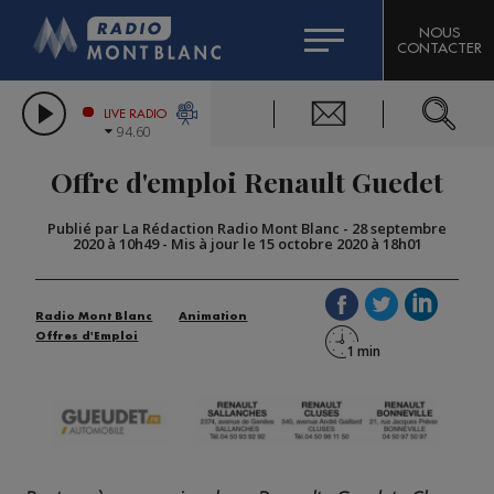
HOROSCOPE
CITIZEN MACHINERY
NOUS
CONTACTER
COMPAGNIE DU MONT-BLANC
LES CHRONIQUES DE L'EXPERT
GRAND MASSIF DOMAINES SKIABLES
LIVE RADIO
94.60
BORINI
Offre d'emploi Renault Guedet
BIGARD
Publié par La Rédaction Radio Mont Blanc
-
28 septembre
2020 à 10h49
-
Mis à jour le 15 octobre 2020 à 18h01
Radio Mont Blanc
Animation
Offres d'Emploi