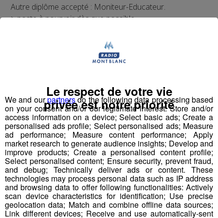
Autre diplôme accepté : Moniteur-Educateur.
> poste à pourvoir dès que possible
Conditions
:
CDI, 35h hebdomadaires, travail 1 weekend /2
(prime les dimanches travaillés)
Rémunération base conventionnelle CCN 1966,
Le respect de votre vie
salaire brut mensuel (indicatif de base, ancienneté
We and our
partners
do the following data processing based
privée est notre priorité
on your consent and/or our legitimate interest: Store and/or
et diplôme pris en compte) : 2 000€
access information on a device; Select basic ads; Create a
Mutuelle prise en charge à 90% par l’employeur
personalised ads profile; Select personalised ads; Measure
Financement VAE et formations par l’employeur,
ad performance; Measure content performance; Apply
market research to generate audience insights; Develop and
avantages œuvres sociales, cycle de travail en 2
improve products; Create a personalised content profile;
semaines (1 semaine 5 jours et 1 semaine 4 jours
Select personalised content; Ensure security, prevent fraud,
travaillés)...
and debug; Technically deliver ads or content. These
technologies may process personal data such as IP address
Présentation
and browsing data to offer following functionalities: Actively
scan device characteristics for identification; Use precise
geolocation data; Match and combine offline data sources;
Fonction
:
Link different devices; Receive and use automatically-sent