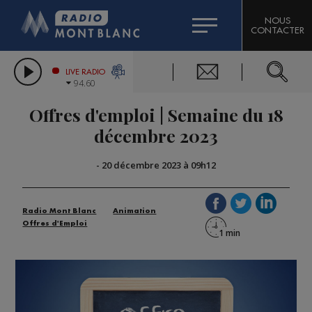
HOROSCOPE
CITIZEN MACHINERY
NOUS
CONTACTER
COMPAGNIE DU MONT-BLANC
LES CHRONIQUES DE L'EXPERT
GRAND MASSIF DOMAINES SKIABLES
LIVE RADIO
94.60
BORINI
Offres d'emploi | Semaine du 18
BIGARD
décembre 2023
-
20 décembre 2023 à 09h12
Radio Mont Blanc
Animation
Offres d'Emploi