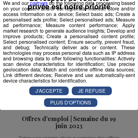
We and our
partners
do the following data processing based
privée est notre priorité
immobilière, recrute !
on your consent and/or our legitimate interest: Store and/or
access information on a device; Select basic ads; Create a
Offres d'Emploi
personalised ads profile; Select personalised ads; Measure
ad performance; Measure content performance; Apply
market research to generate audience insights; Develop and
improve products; Create a personalised content profile;
Select personalised content; Ensure security, prevent fraud,
and debug; Technically deliver ads or content. These
technologies may process personal data such as IP address
and browsing data to offer following functionalities: Actively
scan device characteristics for identification; Use precise
geolocation data; Match and combine offline data sources;
Link different devices; Receive and use automatically-sent
device characteristics for identification.
J'ACCEPTE
JE REFUSE
PLUS D'OPTIONS
Offres d'emploi | Semaine du 19
juin 2023
Retrouvez comme chaque semaine des offres